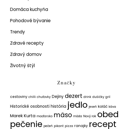
Domáca kuchyňa
Pohodové bývanie
Trendy
Zdravé recepty
Zdravý domov
Životný štýl
Značky
dezert
Dejiny
cestoviny
chilli
chuťovky
drink
dušičky
gril
jedlo
história
Historické osobnosti
koláč
jeseň
káva
obed
mäso
Marek Kurta
maďarsko
móda
Nový rok
recept
pečenie
ranajky
pečeň
pikant
pizza