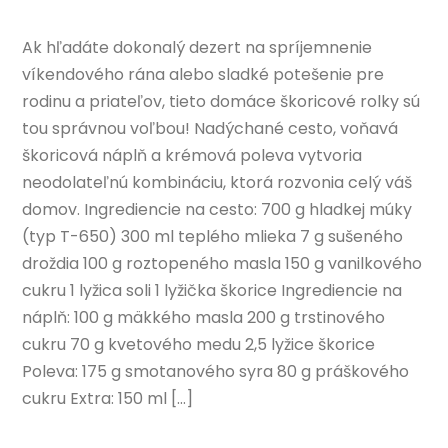
Ak hľadáte dokonalý dezert na spríjemnenie
víkendového rána alebo sladké potešenie pre
rodinu a priateľov, tieto domáce škoricové rolky sú
tou správnou voľbou! Nadýchané cesto, voňavá
škoricová náplň a krémová poleva vytvoria
neodolateľnú kombináciu, ktorá rozvonia celý váš
domov. Ingrediencie na cesto: 700 g hladkej múky
(typ T-650) 300 ml teplého mlieka 7 g sušeného
droždia 100 g roztopeného masla 150 g vanilkového
cukru 1 lyžica soli 1 lyžička škorice Ingrediencie na
náplň: 100 g mäkkého masla 200 g trstinového
cukru 70 g kvetového medu 2,5 lyžice škorice
Poleva: 175 g smotanového syra 80 g práškového
cukru Extra: 150 ml […]