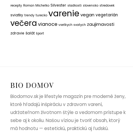
Silvester
recepty
Roman Michelko
sladkosti
slovensko
stredovek
varenie
vegan
vegetarián
sviatky
trendy
turecko
večera
vianoce
zaujimavosti
vsetkych svatych
zdravie
šalát
šport
BIO DOMOV
Biodomov.sk je lifestyle magazín pre moderné ženy,
ktoré hľadajú inšpiráciu v zdravom varení,
udržateľnom životnom štýle a vedomom prístupe k
sebe aj k okoliu. Našou víziou je tvoriť obsah, ktorý
má hodnotu — estetickú, praktickú aj ľudskú.