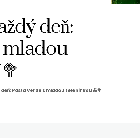
aždý deň:
s mladou
🥦
deň: Pasta Verde s mladou zeleninkou 🍝🥦