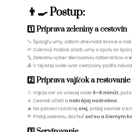
👨‍🍳 Postup:
1️⃣ Príprava zeleniny a cestovín
🔪 Špargľu umy, odlom drevnaté konce a nakr
🌱 Cukrový hrášok očisti, umy a spolu so špa
🫗 Zeleninu vyber dierovanou naberačkou a
v
🍝 V tej istej vode uvar cestoviny podľa návod
2️⃣ Príprava vajíčok a restovanie
🥚 Vajcia var vo vriacej vode
5–6 minút
, pot
🧄 Cesnak očisti a
nakrájaj nadrobno
.
🔥 Na panvici rozohrej
olej
, pridaj cesnak a k
🥦 Pridaj zeleninu, dochuť
soľou a čiernym k
3️⃣ Servírovanie