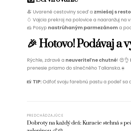
🍝 Uvarené cestoviny sceď a
zmiešaj s rest
🥚 Vajcia prekroj na polovice a naaranžuj na v
🧀 Posyp
nastrúhaným parmezánom
a pod
🎉 Hotovo! Podávaj a 
Rýchle, zdravé a
neuveriteľne chutné
! 😍👌
prenesie priamo do slnečného Talianska.☀️
📸
TIP:
Odfoť svoju farebnú pastu a podeľ sa o
PREDCHÁDZAJÚCE
Dobroty na každý deň: Kuracie stehná s p
zeleninou 🍗🥔