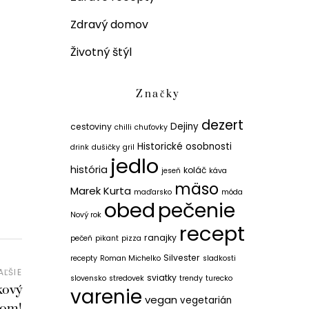
Zdravý domov
Životný štýl
Značky
dezert
Dejiny
cestoviny
chilli
chuťovky
Historické osobnosti
drink
dušičky
gril
jedlo
história
koláč
jeseň
káva
mäso
Marek Kurta
maďarsko
móda
obed
pečenie
Nový rok
recept
ranajky
pečeň
pikant
pizza
Silvester
recepty
Roman Michelko
sladkosti
AĽŠIE
sviatky
slovensko
stredovek
trendy
turecko
kový
varenie
vegan
vegetarián
kom!