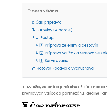
📑 Obsah článku
⏳ Čas prípravy:
📝 Suroviny (4 porcie):
👨‍🍳 Postup:
↳ 1️⃣ Príprava zeleniny a cestovín
↳ 2️⃣ Príprava vajíčok a restovanie zel
↳ 3️⃣ Servírovanie
🎉 Hotovo! Podávaj a vychutnávaj
🌿
Svieža, zelená a plná chuti!
Táto
Pasta 
krémových vajíčok a parmezánu. Ideálne
ľah
⏳ Čas prípravy: