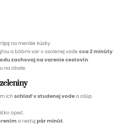
ájaj na menšie kúsky.
rgľou a bôbmi var v osolenej vode
cca 2 minúty
.
odu zachovaj na varenie cestovín
.
u na obale.
 zeleniny
om ich
schlaď v studenej vode
a ošúp.
rátko opeč.
orením
a restuj
pár minút
.