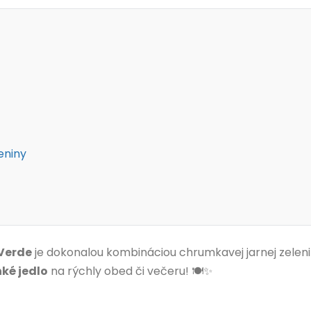
eniny
Verde
je dokonalou kombináciou chrumkavej jarnej zeleni
ké jedlo
na rýchly obed či večeru! 🍽️✨