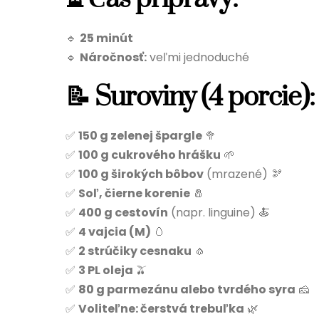
🔹
25 minút
🔹
Náročnosť:
veľmi jednoduché
📝 Suroviny (4 porcie):
✅
150 g zelenej špargle
🥦
✅
100 g cukrového hrášku
🌱
✅
100 g širokých bôbov
(mrazené) 🫘
✅
Soľ, čierne korenie
🧂
✅
400 g cestovín
(napr. linguine) 🍝
✅
4 vajcia (M)
🥚
✅
2 strúčiky cesnaku
🧄
✅
3 PL oleja
🫒
✅
80 g parmezánu alebo tvrdého syra
🧀
✅
Voliteľne: čerstvá trebuľka
🌿