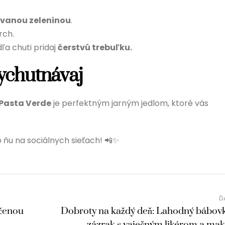
ovanou zeleninou
.
rch.
ľa chuti pridaj
čerstvú trebuľku.
vychutnávaj
Pasta Verde
je perfektným jarným jedlom, ktoré vás
 ňu na sociálnych sieťach! 📲✨
Ď
ečenou
Dobroty na každý deň: Lahodný bábov
zázrak s vaječným likérom a ma