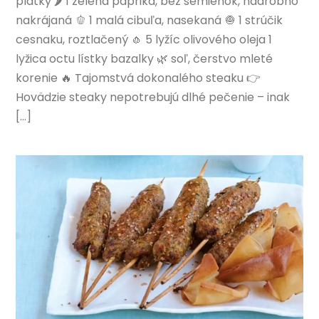
plátky 🌶️ 1 zelená paprika, bez semienok, nadrobno
nakrájaná 🫑 1 malá cibuľa, nasekaná 🧅 1 strúčik
cesnaku, roztlačený 🧄 5 lyžíc olivového oleja 1
lyžica octu lístky bazalky 🌿 soľ, čerstvo mleté
korenie 🔥 Tajomstvá dokonalého steaku 👉
Hovädzie steaky nepotrebujú dlhé pečenie – inak
[…]