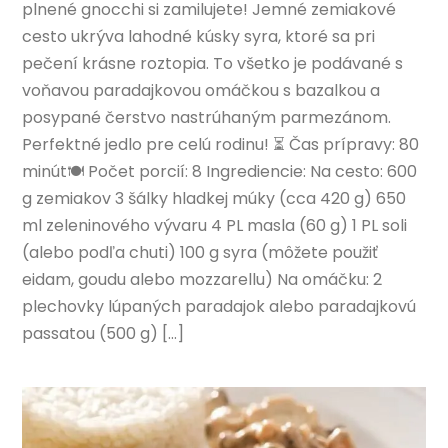
plnené gnocchi si zamilujete! Jemné zemiakové
cesto ukrýva lahodné kúsky syra, ktoré sa pri
pečení krásne roztopia. To všetko je podávané s
voňavou paradajkovou omáčkou s bazalkou a
posypané čerstvo nastrúhaným parmezánom.
Perfektné jedlo pre celú rodinu! ⏳ Čas prípravy: 80
minút🍽 Počet porcií: 8 Ingrediencie: Na cesto: 600
g zemiakov 3 šálky hladkej múky (cca 420 g) 650
ml zeleninového vývaru 4 PL masla (60 g) 1 PL soli
(alebo podľa chuti) 100 g syra (môžete použiť
eidam, goudu alebo mozzarellu) Na omáčku: 2
plechovky lúpaných paradajok alebo paradajkovú
passatou (500 g) […]