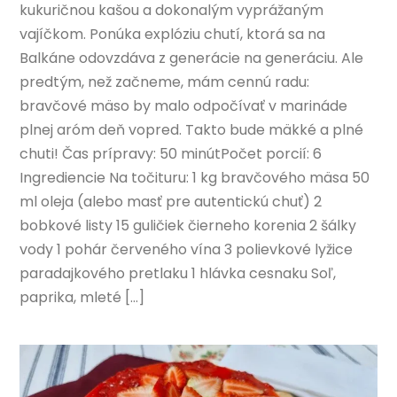
kukuričnou kašou a dokonalým vyprážaným
vajíčkom. Ponúka explóziu chutí, ktorá sa na
Balkáne odovzdáva z generácie na generáciu. Ale
predtým, než začneme, mám cennú radu:
bravčové mäso by malo odpočívať v marináde
plnej aróm deň vopred. Takto bude mäkké a plné
chuti! Čas prípravy: 50 minútPočet porcií: 6
Ingrediencie Na točituru: 1 kg bravčového mäsa 50
ml oleja (alebo masť pre autentickú chuť) 2
bobkové listy 15 guličiek čierneho korenia 2 šálky
vody 1 pohár červeného vína 3 polievkové lyžice
paradajkového pretlaku 1 hlávka cesnaku Soľ,
paprika, mleté […]