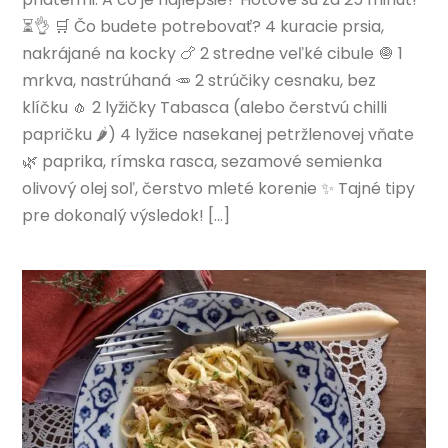
⏳👌 🛒 Čo budete potrebovať? 4 kuracie prsia,
nakrájané na kocky 🍗 2 stredne veľké cibule 🧅 1
mrkva, nastrúhaná 🥕 2 strúčiky cesnaku, bez
klíčku 🧄 2 lyžičky Tabasca (alebo čerstvú chilli
papričku 🌶️) 4 lyžice nasekanej petržlenovej vňate
🌿 paprika, rímska rasca, sezamové semienka
olivový olej soľ, čerstvo mleté korenie ✨ Tajné tipy
pre dokonalý výsledok! […]