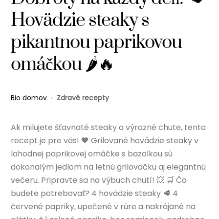
Hovädzie steaky s
pikantnou paprikovou
omáčkou 🌶️🔥
Bio domov
›
Zdravé recepty
Ak milujete šťavnaté steaky a výrazné chute, tento
recept je pre vás! 🧡 Grilované hovädzie steaky v
lahodnej paprikovej omáčke s bazalkou sú
dokonalým jedlom na letnú grilovačku aj elegantnú
večeru. Pripravte sa na výbuch chutí! 💥 🛒 Čo
budete potrebovať? 4 hovädzie steaky 🥩 4
červené papriky, upečené v rúre a nakrájané na