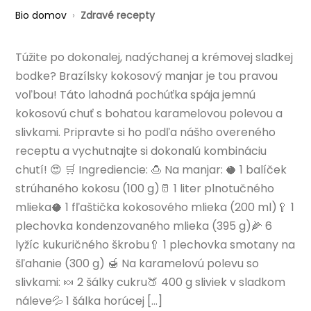
Bio domov
›
Zdravé recepty
Túžite po dokonalej, nadýchanej a krémovej sladkej
bodke? Brazílsky kokosový manjar je tou pravou
voľbou! Táto lahodná pochúťka spája jemnú
kokosovú chuť s bohatou karamelovou polevou a
slivkami. Pripravte si ho podľa nášho overeného
receptu a vychutnajte si dokonalú kombináciu
chutí! 😍 🛒 Ingrediencie: 🍮 Na manjar: 🥥 1 balíček
strúhaného kokosu (100 g)🥛 1 liter plnotučného
mlieka🥥 1 fľaštička kokosového mlieka (200 ml)🥄 1
plechovka kondenzovaného mlieka (395 g)🌽 6
lyžíc kukuričného škrobu🥄 1 plechovka smotany na
šľahanie (300 g) 🍯 Na karamelovú polevu so
slivkami: 🍬 2 šálky cukru🍑 400 g sliviek v sladkom
náleve💦 1 šálka horúcej […]