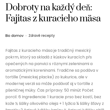
Dobroty na každý deň:
Fajitas z kuracieho mäsa
Bio domov
›
Zdravé recepty
Fajitas z kuracieho mäsa je tradičný mexický
pokrm, ktorý sa skladá z kúskov kuracích pŕs
opečených na panvici s rôznymi zeleninami a
aromatickými koreninami. Tradične sa podáva v
tortille (mexickej placke) zo kukurice, ale v
modernej verzii sa môže podávať aj v tortille z
pšeničnej múky. Čas prípravy: 50 minút Počet
porcií: 6 Ingrediencie: 1 kuracie prso bez kostí, bez
kože ½ šálky olivového oleja + 1 lyžica ¼ šálky šťavy z