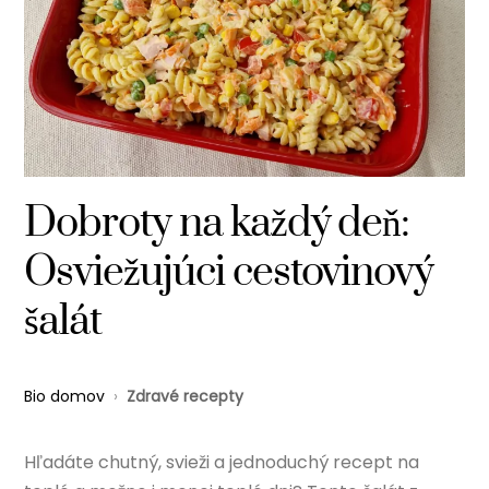
Dobroty na každý deň:
Osviežujúci cestovinový
šalát
Bio domov
›
Zdravé recepty
Hľadáte chutný, svieži a jednoduchý recept na