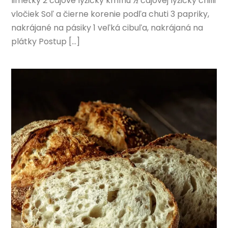
limetky 2 čajové lyžičky kmínu ½ čajovej lyžičky chilli
vločiek Soľ a čierne korenie podľa chuti 3 papriky,
nakrájané na pásiky 1 veľká cibuľa, nakrájaná na
plátky Postup […]