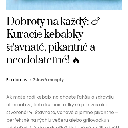
Dobroty na každý: 🍗
Kuracie kebabky –
šťavnaté, pikantné a
neodolateľné! 🔥
Bio domov
›
Zdravé recepty
Ak máte radi kebab, no chcete ľahšiu a zdravšiu
alternatívu, tieto kuracie rolky sú pre vás ako
stvorené! 💛 Šťavnaté, voňavé a jemne pikantné –
perfektné na rýchlu večeru alebo grilovačku s
priateľmi. A čo je najlepšie? Hotové sú za 25 minút!