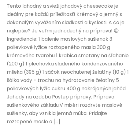
Tento lahodný a svieži jahodový cheesecake je
ideálny pre každú príležitosť! Krémový a jemný s
dokonalým vyvážením sladkosti a kyslosti. A čo je
najlepšie? Je veľmi jednoduchý na prípravu! 😍
Ingrediencie: 1 balenie maslových sušienok 3
polievkové lyžice roztopeného masla 300 g
krémového tvarohu 1 krabica smotany na šľahanie
(200 g) 1 plechovka sladeného kondenzovaného
mlieka (395 g) 1 sáčok neochutenej želatíny (10 g) 1
šálka vody + trochu na hydratovanie želatíny 5
polievkových lyžíc cukru 400 g nakrájaných jahôd
Jahody na ozdobu Postup prípravy: Príprava
sušienkového základu:V mixéri rozdrvte maslové
sušienky, aby vznikla jemná múka. Pridajte
roztopené maslo a […]