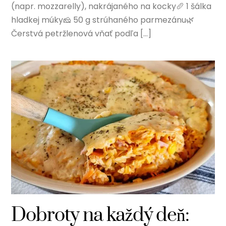
(napr. mozzarelly), nakrájaného na kocky🥖 1 šálka
hladkej múky🧀 50 g strúhaného parmezánu🌿
Čerstvá petržlenová vňať podľa […]
Dobroty na každý deň: