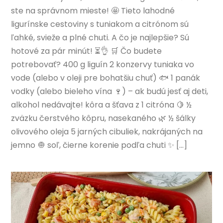
ste na správnom mieste! 🤩 Tieto lahodné
ligurínske cestoviny s tuniakom a citrónom sú
ľahké, svieže a plné chuti. A čo je najlepšie? Sú
hotové za pár minút! ⏳👌 🛒 Čo budete
potrebovať? 400 g liguín 2 konzervy tuniaka vo
vode (alebo v oleji pre bohatšiu chuť) 🐟 1 panák
vodky (alebo bieleho vína 🍷) – ak budú jesť aj deti,
alkohol nedávajte! kôra a šťava z 1 citróna 🍋 ½
zväzku čerstvého kôpru, nasekaného 🌿 ½ šálky
olivového oleja 5 jarných cibuliek, nakrájaných na
jemno 🧅 soľ, čierne korenie podľa chuti ✨ […]