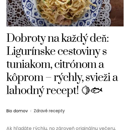
Dobroty na každý deň:
Ligurínske cestoviny s
tuniakom, citrónom a
kôprom – rýchly, svieži a
lahodný recept! 🍋🐟
Bio domov
›
Zdravé recepty
Ak hľadáte rýchlu, no zároveň originálnu večeru,