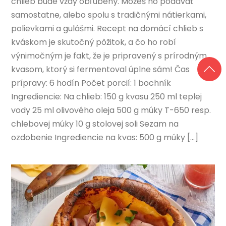
chlieb bude vždy obľúbený. Môžeš ho podávať
samostatne, alebo spolu s tradičnými nátierkami,
polievkami a gulášmi. Recept na domácí chlieb s
kváskom je skutočný pôžitok, a čo ho robí
výnimočným je fakt, že je pripravený s prírodným
kvasom, ktorý si fermentoval úplne sám! Čas
prípravy: 6 hodín Počet porcií: 1 bochník
Ingrediencie: Na chlieb: 150 g kvasu 250 ml teplej
vody 25 ml olivového oleja 500 g múky T-650 resp.
chlebovej múky 10 g stolovej soli Sezam na
ozdobenie Ingrediencie na kvas: 500 g múky […]