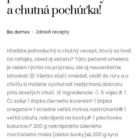
a chutná pochúťka!
Bio domov
›
Zdravé recepty
Hľadáte jednoduchý a chutný recept, ktorý sa hodí
na raňajky, obed aj večeru? Táto pečená omeleta
je nielen rýchla na prípravu, ale aj neuveriteľne
lahodná! 😍 Všetko stačí zmiešať, vložiť do rúry a o
chvíľu si môžete vychutnať nadýchanú dobrotu
plnú skvelých chutí. 🛒 Ingrediencie: 🥚 5 vajec🧂 1
ČL soli🌿 1 štipka čierneho korenia🌱 1 štipka
oregana🥕 1 stredne veľká mrkva, nastrúhaná🧅 1
veľká cibuľa, nakrájaná na kocky🌽 1 plechovka
kukurice🍗 200 g nakrájaného údeného
morčacieho mäsa (alebo šunky)🧀 200 g syra