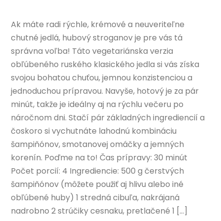
Ak máte radi rýchle, krémové a neuveriteľne
chutné jedlá, hubový stroganov je pre vás tá
správna voľba! Táto vegetariánska verzia
obľúbeného ruského klasického jedla si vás získa
svojou bohatou chuťou, jemnou konzistenciou a
jednoduchou prípravou. Navyše, hotový je za pár
minút, takže je ideálny aj na rýchlu večeru po
náročnom dni. Stačí pár základných ingrediencií a
čoskoro si vychutnáte lahodnú kombináciu
šampiňónov, smotanovej omáčky a jemných
korenín. Poďme na to! Čas prípravy: 30 minút
Počet porcií: 4 Ingrediencie: 500 g čerstvých
šampiňónov (môžete použiť aj hlivu alebo iné
obľúbené huby) 1 stredná cibuľa, nakrájaná
nadrobno 2 strúčiky cesnaku, pretlačené 1 […]