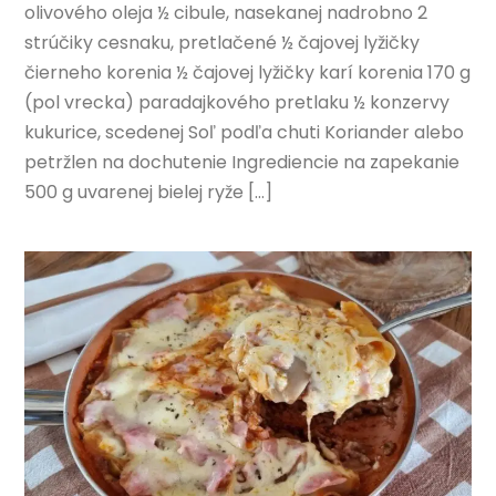
olivového oleja ½ cibule, nasekanej nadrobno 2
strúčiky cesnaku, pretlačené ½ čajovej lyžičky
čierneho korenia ½ čajovej lyžičky karí korenia 170 g
(pol vrecka) paradajkového pretlaku ½ konzervy
kukurice, scedenej Soľ podľa chuti Koriander alebo
petržlen na dochutenie Ingrediencie na zapekanie
500 g uvarenej bielej ryže […]