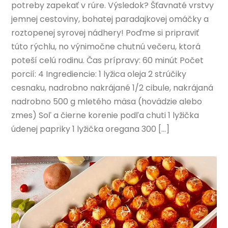
potreby zapekať v rúre. Výsledok? Šťavnaté vrstvy
jemnej cestoviny, bohatej paradajkovej omáčky a
roztopenej syrovej nádhery! Poďme si pripraviť
túto rýchlu, no výnimočne chutnú večeru, ktorá
poteší celú rodinu. Čas prípravy: 60 minút Počet
porcií: 4 Ingrediencie: 1 lyžica oleja 2 strúčiky
cesnaku, nadrobno nakrájané 1/2 cibule, nakrájaná
nadrobno 500 g mletého mäsa (hovädzie alebo
zmes) Soľ a čierne korenie podľa chuti 1 lyžička
údenej papriky 1 lyžička oregana 300 […]