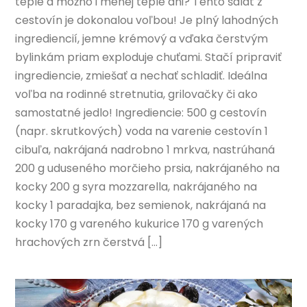
teplé a možno i menej teplé dni? Tento šalát z
cestovín je dokonalou voľbou! Je plný lahodných
ingrediencií, jemne krémový a vďaka čerstvým
bylinkám priam exploduje chuťami. Stačí pripraviť
ingrediencie, zmiešať a nechať schladiť. Ideálna
voľba na rodinné stretnutia, grilovačky či ako
samostatné jedlo! Ingrediencie: 500 g cestovín
(napr. skrutkových) voda na varenie cestovín 1
cibuľa, nakrájaná nadrobno 1 mrkva, nastrúhaná
200 g uduseného morčieho prsia, nakrájaného na
kocky 200 g syra mozzarella, nakrájaného na
kocky 1 paradajka, bez semienok, nakrájaná na
kocky 170 g vareného kukurice 170 g varených
hrachových zrn čerstvá […]