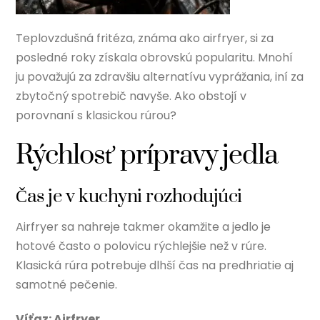
Teplovzdušná fritéza, známa ako airfryer, si za
posledné roky získala obrovskú popularitu. Mnohí
ju považujú za zdravšiu alternatívu vyprážania, iní za
zbytočný spotrebič navyše. Ako obstojí v
porovnaní s klasickou rúrou?
Rýchlosť prípravy jedla
Čas je v kuchyni rozhodujúci
Airfryer sa nahreje takmer okamžite a jedlo je
hotové často o polovicu rýchlejšie než v rúre.
Klasická rúra potrebuje dlhší čas na predhriatie aj
samotné pečenie.
Víťaz: Airfryer