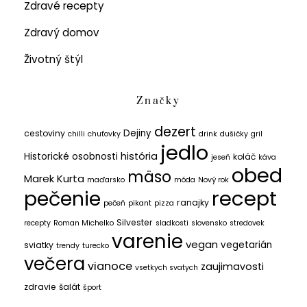
Zdravé recepty
Zdravý domov
Životný štýl
Značky
dezert
Dejiny
cestoviny
chilli
chuťovky
drink
dušičky
gril
jedlo
história
Historické osobnosti
koláč
jeseň
káva
obed
mäso
Marek Kurta
maďarsko
móda
Nový rok
recept
pečenie
ranajky
pečeň
pikant
pizza
Silvester
recepty
Roman Michelko
sladkosti
slovensko
stredovek
varenie
vegan
vegetarián
sviatky
trendy
turecko
večera
vianoce
zaujimavosti
vsetkych svatych
zdravie
šalát
šport