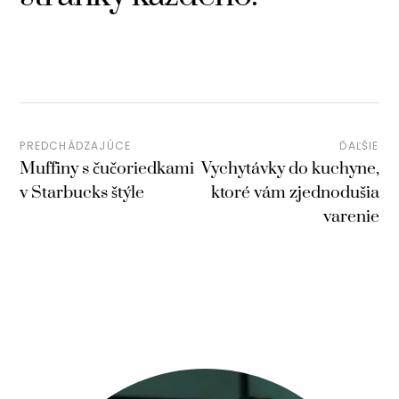
PREDCHÁDZAJÚCE
ĎAĽŠIE
Muffiny s čučoriedkami
Vychytávky do kuchyne,
v Starbucks štýle
ktoré vám zjednodušia
varenie