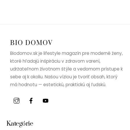
BIO DOMOV
Biodomov.sk je lifestyle magazín pre moderné ženy,
ktoré hľadajú inšpiráciu v zdravom varení,
udržateľnom životnom štýle a vedomom prístupe k
sebe aj k okoliu. Našou víziou je tvoriť obsah, ktorý
má hodnotu — estetickú, praktickú aj ľudskú.
Kategórie