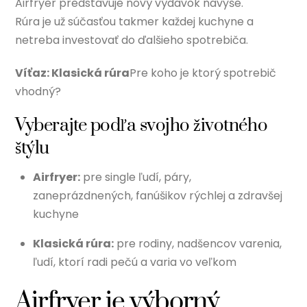
Airfryer predstavuje nový výdavok navyše.
Rúra je už súčasťou takmer každej kuchyne a
netreba investovať do ďalšieho spotrebiča.
Víťaz: Klasická rúra
Pre koho je ktorý spotrebič
vhodný?
Vyberajte podľa svojho životného
štýlu
Airfryer:
pre single ľudí, páry,
zaneprázdnených, fanúšikov rýchlej a zdravšej
kuchyne
Klasická rúra:
pre rodiny, nadšencov varenia,
ľudí, ktorí radi pečú a varia vo veľkom
Airfryer je výborný