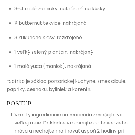
3–4 malé zemiaky, nakrájané na kúsky
¼ butternut tekvice, nakrájaná
3 kukuričné klasy, rozkrojené
1 veľký zelený plantain, nakrájaný
1 malá yuca (maniok), nakrájaná
*Sofrito je základ portorickej kuchyne, zmes cibule,
papriky, cesnaku, byliniek a korenín.
POSTUP
Všetky ingrediencie na marinádu zmiešajte vo
veľkej mise. Dôkladne vmasírujte do hovädzieho
mäsa a nechajte marinovať aspoň 2 hodiny pri