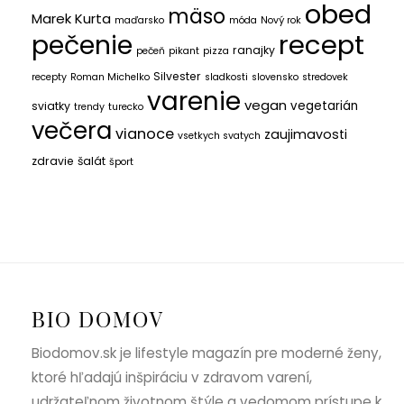
obed
mäso
Marek Kurta
maďarsko
móda
Nový rok
recept
pečenie
ranajky
pečeň
pikant
pizza
Silvester
recepty
Roman Michelko
sladkosti
slovensko
stredovek
varenie
vegan
vegetarián
sviatky
trendy
turecko
večera
vianoce
zaujimavosti
vsetkych svatych
zdravie
šalát
šport
BIO DOMOV
Biodomov.sk je lifestyle magazín pre moderné ženy,
ktoré hľadajú inšpiráciu v zdravom varení,
udržateľnom životnom štýle a vedomom prístupe k