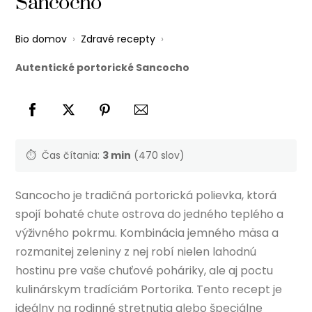
Sancocho
Bio domov
›
Zdravé recepty
›
Autentické portorické Sancocho
⏱️
Čas čítania:
3 min
(470 slov)
Sancocho je tradičná portorická polievka, ktorá
spojí bohaté chute ostrova do jedného teplého a
výživného pokrmu. Kombinácia jemného mäsa a
rozmanitej zeleniny z nej robí nielen lahodnú
hostinu pre vaše chuťové poháriky, ale aj poctu
kulinárskym tradíciám Portorika. Tento recept je
ideálny na rodinné stretnutia alebo špeciálne