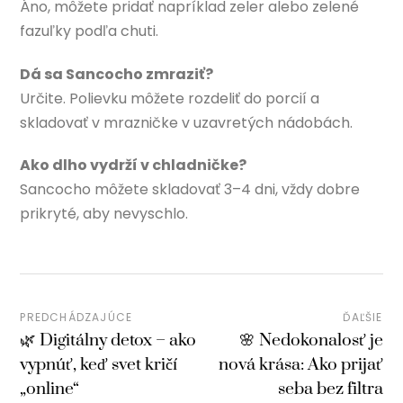
Áno, môžete pridať napríklad zeler alebo zelené
fazuľky podľa chuti.
Dá sa Sancocho zmraziť?
Určite. Polievku môžete rozdeliť do porcií a
skladovať v mrazničke v uzavretých nádobách.
Ako dlho vydrží v chladničke?
Sancocho môžete skladovať 3–4 dni, vždy dobre
prikryté, aby nevyschlo.
PREDCHÁDZAJÚCE
ĎAĽŠIE
🌿 Digitálny detox – ako
🌸 Nedokonalosť je
vypnúť, keď svet kričí
nová krása: Ako prijať
„online“
seba bez filtra