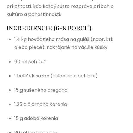
príležitosti, kde každý sústo rozpráva príbeh o
kultúre a pohostinnosti.
INGREDIENCIE (6–8 PORCIÍ)
1,4 kg hovädzieho mäsa na guláš (napr. krk
alebo plece), nakrájané na väčšie kúsky
60 ml sofrita*
1 balíček sazon (culantro a achiote)
15 g sušeného oregana
1,25 g čierneho korenia
15 g adobo korenia
30 ml bieleho octu