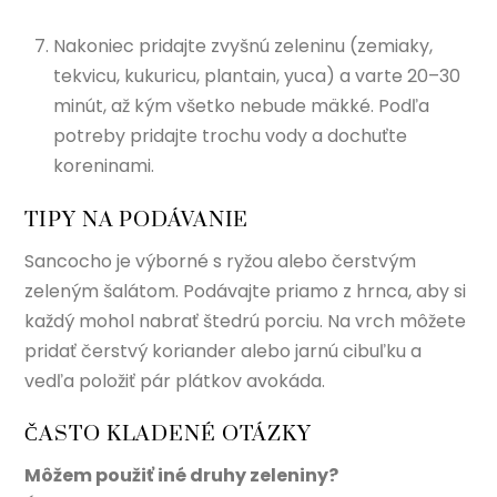
Nakoniec pridajte zvyšnú zeleninu (zemiaky,
tekvicu, kukuricu, plantain, yuca) a varte 20–30
minút, až kým všetko nebude mäkké. Podľa
potreby pridajte trochu vody a dochuťte
koreninami.
TIPY NA PODÁVANIE
Sancocho je výborné s ryžou alebo čerstvým
zeleným šalátom. Podávajte priamo z hrnca, aby si
každý mohol nabrať štedrú porciu. Na vrch môžete
pridať čerstvý koriander alebo jarnú cibuľku a
vedľa položiť pár plátkov avokáda.
ČASTO KLADENÉ OTÁZKY
Môžem použiť iné druhy zeleniny?