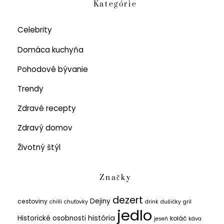
Kategórie
Celebrity
Domáca kuchyňa
Pohodové bývanie
Trendy
Zdravé recepty
Zdravý domov
Životný štýl
Značky
dezert
Dejiny
cestoviny
chilli
chuťovky
drink
dušičky
gril
jedlo
história
Historické osobnosti
koláč
jeseň
káva