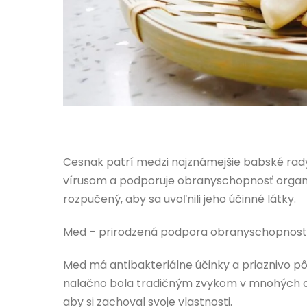
Cesnak patrí medzi najznámejšie babské rady
vírusom a podporuje obranyschopnosť organi
rozpučený, aby sa uvoľnili jeho účinné látky.
Med – prirodzená podpora obranyschopnost
Med má antibakteriálne účinky a priaznivo p
nalačno bola tradičným zvykom v mnohých d
aby si zachoval svoje vlastnosti.