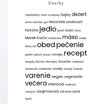
Značky
dezert
Dejiny
cestoviny
chilli
chuťovky
Historické osobnosti
drink
dušičky
gril
jedlo
história
koláč
jeseň
káva
mäso
Marek Kurta
maďarsko
móda
obed
pečenie
Nový rok
recept
ranajky
pečeň
pikant
pizza
Silvester
recepty
Roman Michelko
sladkosti
sviatky
slovensko
stredovek
trendy
turecko
varenie
vegan
vegetarián
večera
vianoce
vsetkych
zaujimavosti
zdravie
šalát
svatych
šport