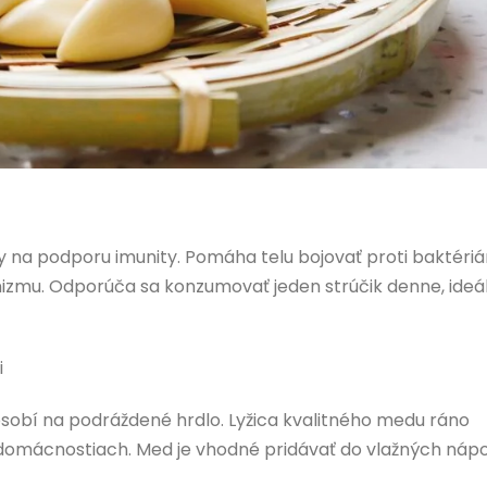
 na podporu imunity. Pomáha telu bojovať proti baktéri
zmu. Odporúča sa konzumovať jeden strúčik denne, ideá
i
ôsobí na podráždené hrdlo. Lyžica kvalitného medu ráno
omácnostiach. Med je vhodné pridávať do vlažných nápo