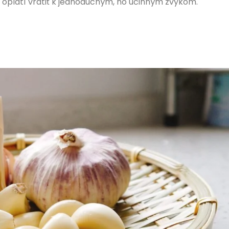
 oplatí vrátiť k jednoduchým, no účinným zvykom.