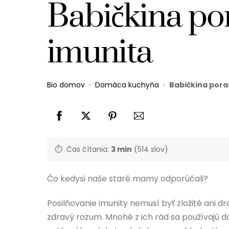
Babičkina po
imunita
Bio domov
›
Domáca kuchyňa
›
Babičkina pora
⏱️
Čas čítania:
3 min
(514 slov)
Čo kedysi naše staré mamy odporúčali?
Posilňovanie imunity nemusí byť zložité ani d
zdravý rozum. Mnohé z ich rád sa používajú d