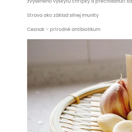
zvýšeného výskytu chrípky a prechladnutí sa
Strava ako základ silnej imunity
Cesnak – prírodné antibiotikum