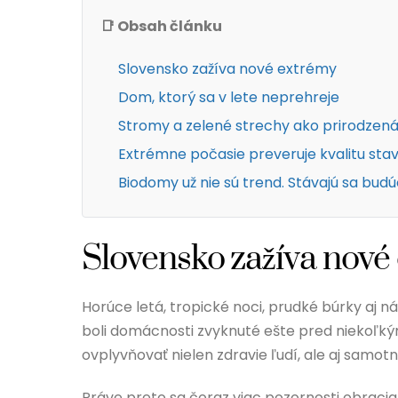
📑 Obsah článku
Slovensko zažíva nové extrémy
Dom, ktorý sa v lete neprehreje
Stromy a zelené strechy ako prirodzená
Extrémne počasie preveruje kvalitu sta
Biodomy už nie sú trend. Stávajú sa bud
Slovensko zažíva nové
Horúce letá, tropické noci, prudké búrky aj n
boli domácnosti zvyknuté ešte pred niekoľkým
ovplyvňovať nielen zdravie ľudí, ale aj samo
Práve preto sa čoraz viac pozornosti obraci