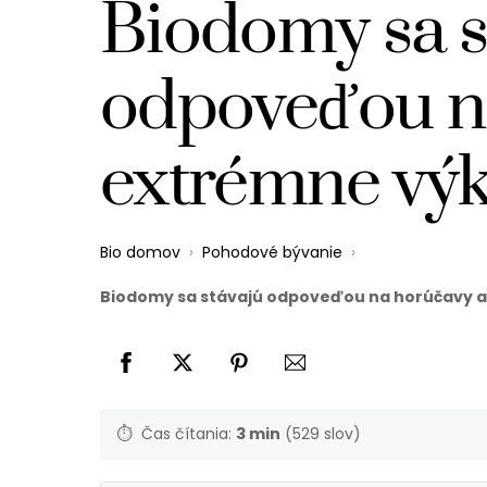
Biodomy sa s
odpoveďou na
extrémne výk
Bio domov
›
Pohodové bývanie
›
Biodomy sa stávajú odpoveďou na horúčavy a
⏱️
Čas čítania:
3 min
(529 slov)