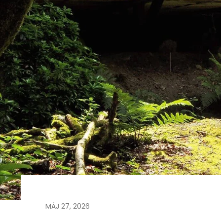
MÁJ
27
,
2026