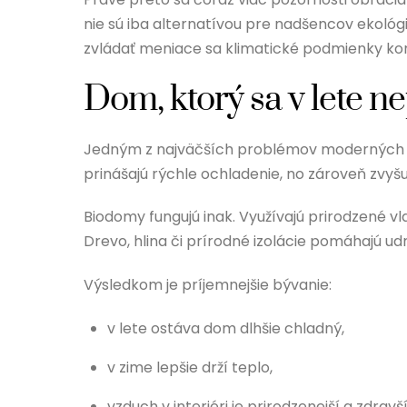
nie sú iba alternatívou pre nadšencov ekológ
zvládať meniace sa klimatické podmienky kom
Dom, ktorý sa v lete n
Jedným z najväčších problémov moderných dom
prinášajú rýchle ochladenie, no zároveň zvyš
Biodomy fungujú inak. Využívajú prirodzené vla
Drevo, hlina či prírodné izolácie pomáhajú ud
Výsledkom je príjemnejšie bývanie:
v lete ostáva dom dlhšie chladný,
v zime lepšie drží teplo,
vzduch v interiéri je prirodzenejší a zdravší