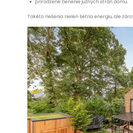
prirodzené tienenie južných strán domu.
Takéto riešenia nielen šetria energiu, ale zár