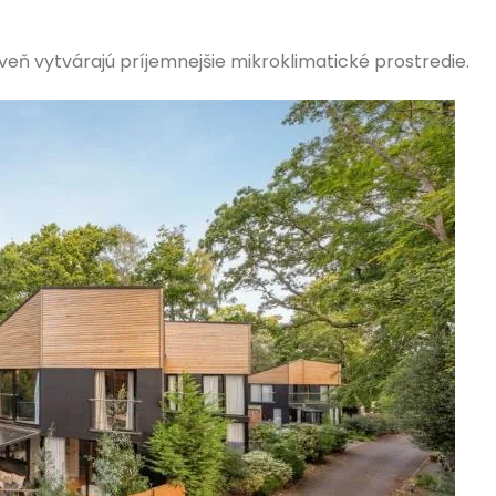
oveň vytvárajú príjemnejšie mikroklimatické prostredie.