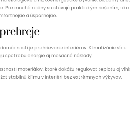
ie. Pre mnohé rodiny sa stávajú praktickým riešením, ako
fortnejšie a úspornejšie.
eprehreje
ácností je prehrievanie interiérov. Klimatizácie síce
ujú spotrebu energie aj mesačné náklady.
stnosti materiálov, ktoré dokážu regulovať teplotu aj vlhk
ržať stabilnú klímu v interiéri bez extrémnych výkyvov.
.