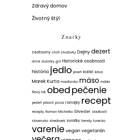
Zdravý domov
Životný štýl
Značky
dezert
Dejiny
cestoviny
chilli
chuťovky
Historické osobnosti
drink
dušičky
gril
jedlo
história
koláč
jeseň
káva
mäso
Marek Kurta
maďarsko
móda
obed
pečenie
Nový rok
recept
ranajky
pečeň
pikant
pizza
Silvester
recepty
Roman Michelko
sladkosti
sviatky
slovensko
stredovek
trendy
turecko
varenie
vegan
vegetarián
večera