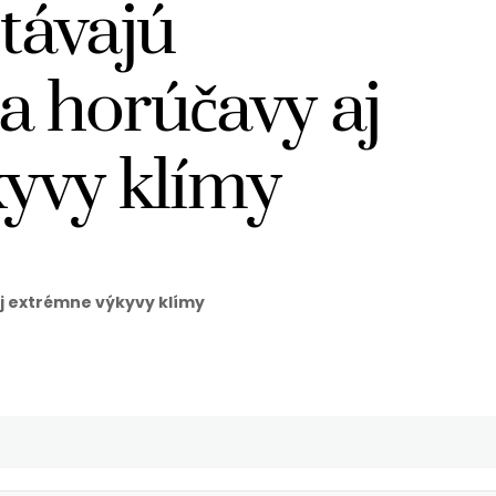
távajú
 horúčavy aj
yvy klímy
j extrémne výkyvy klímy