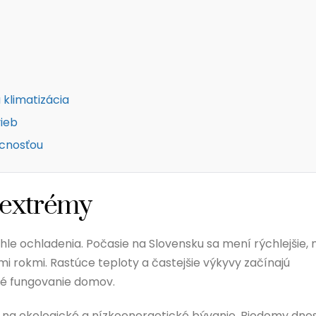
 klimatizácia
vieb
úcnosťou
 extrémy
áhle ochladenia. Počasie na Slovensku sa mení rýchlejšie, 
i rokmi. Rastúce teploty a častejšie výkyvy začínajú
tné fungovanie domov.
a na ekologické a nízkoenergetické bývanie. Biodomy dnes