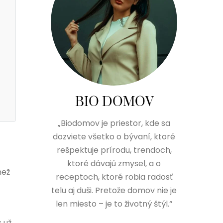
BIO DOMOV
„Biodomov je priestor, kde sa
dozviete všetko o bývaní, ktoré
rešpektuje prírodu, trendoch,
ktoré dávajú zmysel, a o
než
receptoch, ktoré robia radosť
telu aj duši. Pretože domov nie je
len miesto – je to životný štýl.“
 už