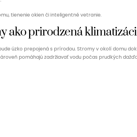
mu, tienenie okien či inteligentné vetranie.
y ako prirodzená klimatizác
bude úzko prepojená s prírodou. Stromy v okolí domu do
 zároveň pomáhajú zadržiavať vodu počas prudkých dažďo