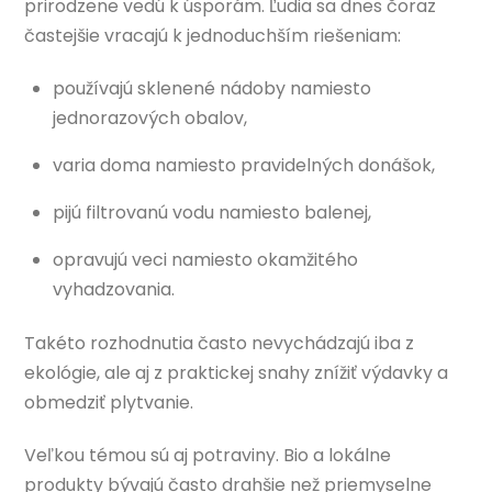
prirodzene vedú k úsporám. Ľudia sa dnes čoraz
častejšie vracajú k jednoduchším riešeniam:
používajú sklenené nádoby namiesto
jednorazových obalov,
varia doma namiesto pravidelných donášok,
pijú filtrovanú vodu namiesto balenej,
opravujú veci namiesto okamžitého
vyhadzovania.
Takéto rozhodnutia často nevychádzajú iba z
ekológie, ale aj z praktickej snahy znížiť výdavky a
obmedziť plytvanie.
Veľkou témou sú aj potraviny. Bio a lokálne
produkty bývajú často drahšie než priemyselne