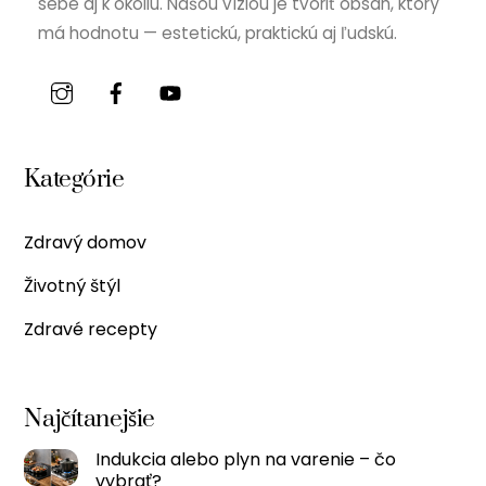
sebe aj k okoliu. Našou víziou je tvoriť obsah, ktorý
má hodnotu — estetickú, praktickú aj ľudskú.
Kategórie
Zdravý domov
Životný štýl
Zdravé recepty
Najčítanejšie
Indukcia alebo plyn na varenie – čo
vybrať?