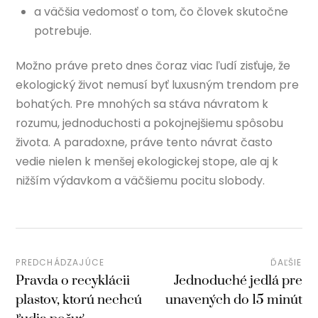
a väčšia vedomosť o tom, čo človek skutočne
potrebuje.
Možno práve preto dnes čoraz viac ľudí zisťuje, že
ekologický život nemusí byť luxusným trendom pre
bohatých. Pre mnohých sa stáva návratom k
rozumu, jednoduchosti a pokojnejšiemu spôsobu
života. A paradoxne, práve tento návrat často
vedie nielen k menšej ekologickej stope, ale aj k
nižším výdavkom a väčšiemu pocitu slobody.
PREDCHÁDZAJÚCE
ĎAĽŠIE
Pravda o recyklácii
Jednoduché jedlá pre
plastov, ktorú nechcú
unavených do 15 minút