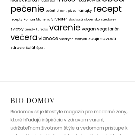
maďarsko
móda
Nový rok
recept
pečenie
ranajky
pečeň
pikant
pizza
Silvester
recepty
Roman Michelko
sladkosti
slovensko
stredovek
varenie
vegan
vegetarián
sviatky
trendy
turecko
večera
vianoce
zaujimavosti
vsetkych svatych
zdravie
šalát
šport
BIO DOMOV
Biodomov.sk je lifestyle magazín pre moderné ženy,
ktoré hľadajú inšpiráciu v zdravom varení,
udržateľnom životnom štýle a vedomom prístupe k