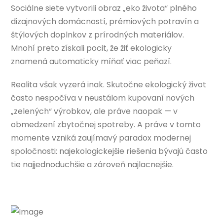
Sociálne siete vytvorili obraz „eko života“ plného
dizajnových domácností, prémiových potravín a
štýlových doplnkov z prírodných materiálov.
Mnohí preto získali pocit, že žiť ekologicky
znamená automaticky míňať viac peňazí.
Realita však vyzerá inak. Skutočne ekologický život
často nespočíva v neustálom kupovaní nových
„zelených“ výrobkov, ale práve naopak — v
obmedzení zbytočnej spotreby. A práve v tomto
momente vzniká zaujímavý paradox modernej
spoločnosti: najekologickejšie riešenia bývajú často
tie najjednoduchšie a zároveň najlacnejšie.