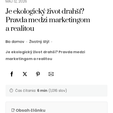
MÁJ
12
,
2026
Je ekologický život drahší?
Pravda medzi marketingom
a realitou
Bio domov
›
Životný štýl
›
Je ekologický život drahší? Pravda medzi
marketingom a realitou
⏱️
Čas čítania:
6 min
(1,016 slov)
📑 Obsah článku