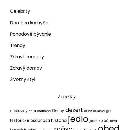
Celebrity
Domáca kuchyňa
Pohodové bývanie
Trendy
Zdravé recepty
Zdravý domov
Životný štýl
Značky
dezert
Dejiny
cestoviny
chilli
chuťovky
drink
dušičky
gril
jedlo
história
Historické osobnosti
koláč
jeseň
káva
obed
mäso
Marek Kurta