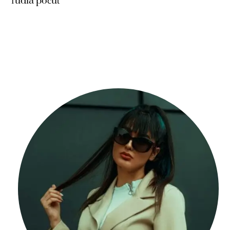
ľudia počuť