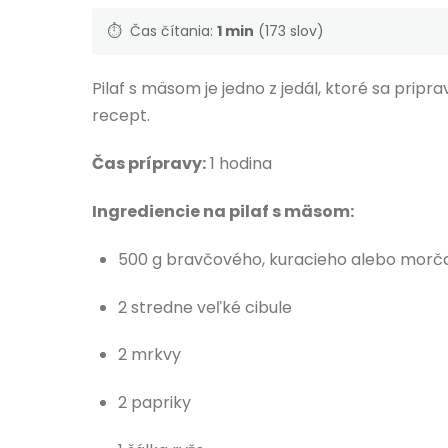
⏱️
Čas čítania:
1 min
(173 slov)
Pilaf s mäsom je jedno z jedál, ktoré sa pripra
recept.
Čas prípravy:
1 hodina
Ingrediencie na pilaf s mäsom:
500 g bravčového, kuracieho alebo morč
2 stredne veľké cibule
2 mrkvy
2 papriky