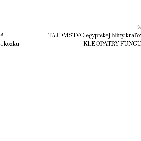
Ď
né
TAJOMSTVO egyptskej hliny kráľo
 Pokožku
KLEOPATRY FUNGUJ