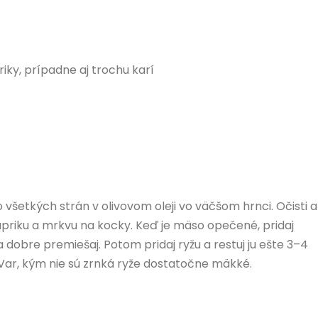
riky, prípadne aj trochu karí
všetkých strán v olivovom oleji vo väčšom hrnci. Očisti a
papriku a mrkvu na kocky. Keď je mäso opečené, pridaj
 a dobre premiešaj. Potom pridaj ryžu a restuj ju ešte 3–4
. Var, kým nie sú zrnká ryže dostatočne mäkké.