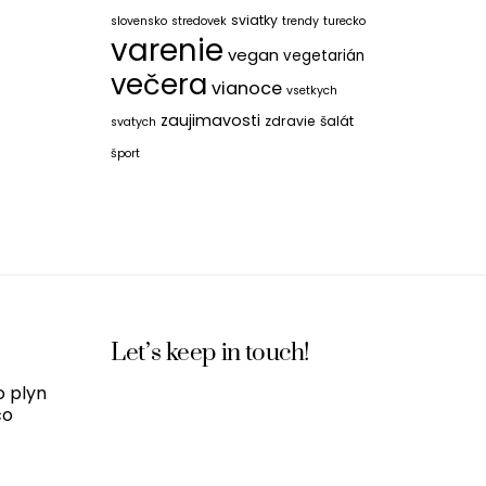
sviatky
slovensko
stredovek
trendy
turecko
varenie
vegan
vegetarián
večera
vianoce
vsetkych
zaujimavosti
zdravie
šalát
svatych
šport
Let’s keep in touch!
o plyn
čo