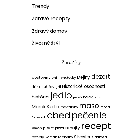
Trendy
Zdravé recepty
Zdravý domov
Životný štýl
Značky
dezert
Dejiny
cestoviny
chilli
chuťovky
Historické osobnosti
drink
dušičky
gril
jedlo
história
koláč
jeseň
káva
mäso
Marek Kurta
maďarsko
móda
obed
pečenie
Nový rok
recept
ranajky
pečeň
pikant
pizza
Silvester
recepty
Roman Michelko
sladkosti