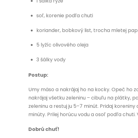
1 šálka ryže
soľ, korenie podľa chuti
koriander, bobkový list, trocha mletej pap
5 lyžíc olivového oleja
3 šálky vody
Postup:
Umy mäso a nakrájaj ho na kocky. Opeč ho zo 
nakrájaj všetku zeleninu – cibuľu na plátky, 
zeleninu a restuj ju 5–7 minút. Pridaj koreniny
minúty. Prilej horúcu vodu a osoľ podľa chuti
Dobrú chuť!