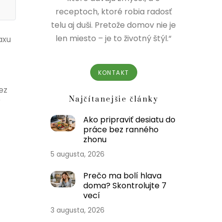
receptoch, ktoré robia radosť
telu aj duši. Pretože domov nie je
len miesto – je to životný štýl.“
axu
KONTAKT
ez
Najčítanejšie články
í
Ako pripraviť desiatu do
práce bez ranného
zhonu
5 augusta, 2026
Prečo ma bolí hlava
doma? Skontrolujte 7
vecí
3 augusta, 2026