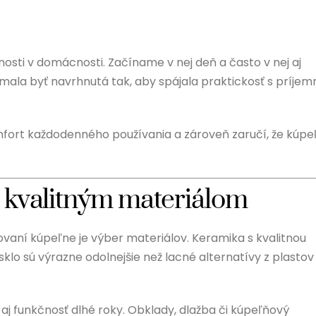
osti v domácnosti. Začíname v nej deň a často v nej aj
ala byť navrhnutá tak, aby spájala praktickosť s príjem
mfort každodenného používania a zároveň zaručí, že kúpe
a kvalitným materiálom
ovaní kúpeľne je výber materiálov. Keramika s kvalitnou
klo sú výrazne odolnejšie než lacné alternatívy z plastov
 aj funkčnosť dlhé roky. Obklady, dlažba či kúpeľňový