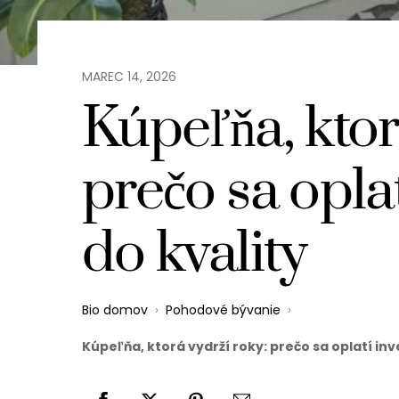
MAREC
14
,
2026
Kúpeľňa, ktor
prečo sa opla
do kvality
Bio domov
›
Pohodové bývanie
›
Kúpeľňa, ktorá vydrží roky: prečo sa oplatí inv