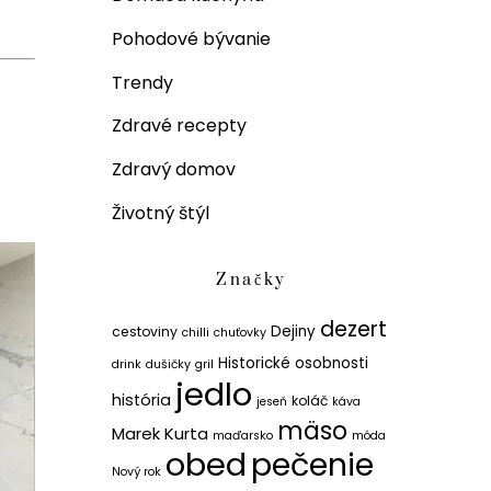
Pohodové bývanie
Trendy
Zdravé recepty
Zdravý domov
Životný štýl
Značky
dezert
Dejiny
cestoviny
chilli
chuťovky
Historické osobnosti
drink
dušičky
gril
jedlo
história
koláč
jeseň
káva
mäso
Marek Kurta
maďarsko
móda
obed
pečenie
Nový rok