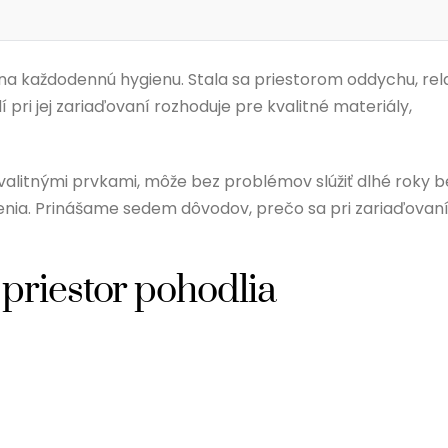
na každodennú hygienu. Stala sa priestorom oddychu, rel
 pri jej zariaďovaní rozhoduje pre kvalitné materiály,
alitnými prvkami, môže bez problémov slúžiť dlhé roky b
enia. Prinášame sedem dôvodov, prečo sa pri zariaďovan
priestor pohodlia