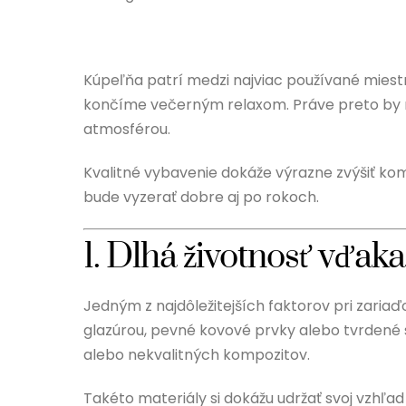
Kúpeľňa patrí medzi najviac používané miestn
končíme večerným relaxom. Práve preto by m
atmosférou.
Kvalitné vybavenie dokáže výrazne zvýšiť ko
bude vyzerať dobre aj po rokoch.
1. Dlhá životnosť vďak
Jedným z najdôležitejších faktorov pri zariaď
glazúrou, pevné kovové prvky alebo tvrdené s
alebo nekvalitných kompozitov.
Takéto materiály si dokážu udržať svoj vzhľad