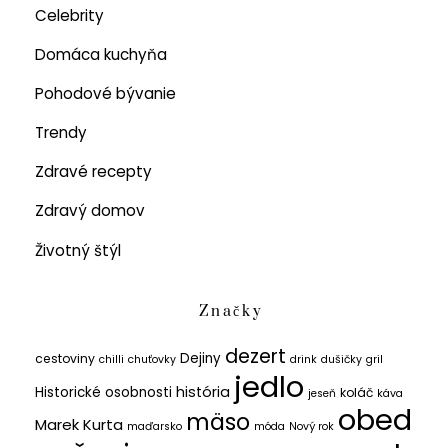
Celebrity
Domáca kuchyňa
Pohodové bývanie
Trendy
Zdravé recepty
Zdravý domov
Životný štýl
Značky
dezert
Dejiny
cestoviny
chilli
chuťovky
drink
dušičky
gril
jedlo
história
Historické osobnosti
koláč
jeseň
káva
obed
mäso
Marek Kurta
maďarsko
móda
Nový rok