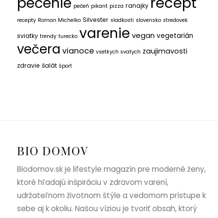
recept
pečenie
ranajky
pečeň
pikant
pizza
Silvester
recepty
Roman Michelko
sladkosti
slovensko
stredovek
varenie
vegan
vegetarián
sviatky
trendy
turecko
večera
vianoce
zaujimavosti
vsetkych svatych
zdravie
šalát
šport
BIO DOMOV
Biodomov.sk je lifestyle magazín pre moderné ženy,
ktoré hľadajú inšpiráciu v zdravom varení,
udržateľnom životnom štýle a vedomom prístupe k
sebe aj k okoliu. Našou víziou je tvoriť obsah, ktorý