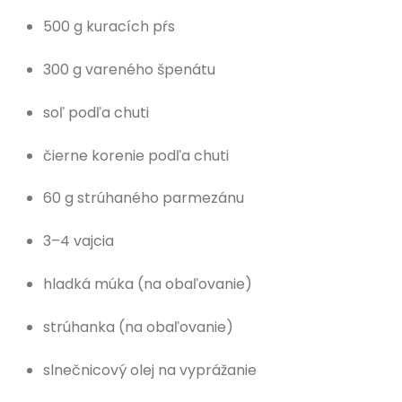
500 g kuracích pŕs
300 g vareného špenátu
soľ podľa chuti
čierne korenie podľa chuti
60 g strúhaného parmezánu
3–4 vajcia
hladká múka (na obaľovanie)
strúhanka (na obaľovanie)
slnečnicový olej na vyprážanie