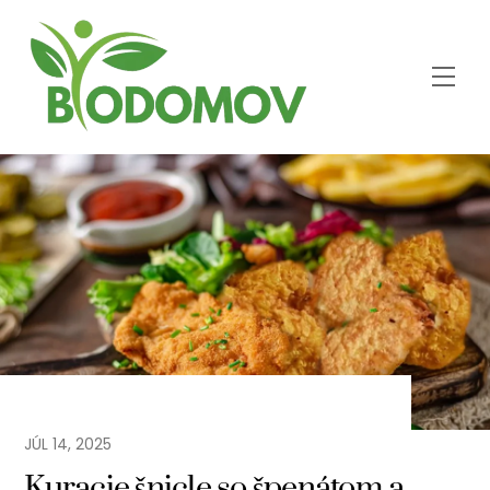
Skip
to
content
Men
JÚL
14
,
2025
Kuracie šnicle so špenátom a