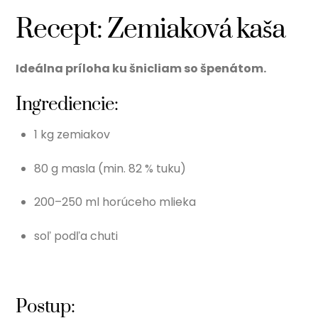
Recept: Zemiaková kaša
Ideálna príloha ku šnicliam so špenátom.
Ingrediencie:
1 kg zemiakov
80 g masla (min. 82 % tuku)
200–250 ml horúceho mlieka
soľ podľa chuti
Postup: