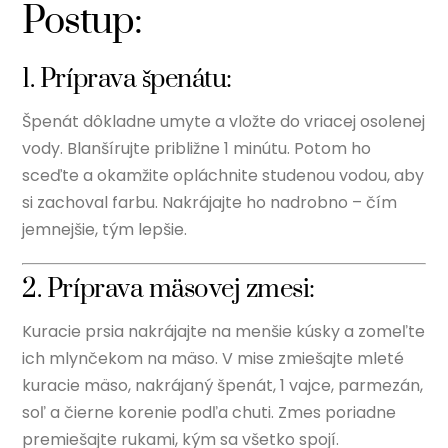
Postup:
1. Príprava špenátu:
Špenát dôkladne umyte a vložte do vriacej osolenej
vody. Blanšírujte približne 1 minútu. Potom ho
sceďte a okamžite opláchnite studenou vodou, aby
si zachoval farbu. Nakrájajte ho nadrobno – čím
jemnejšie, tým lepšie.
2. Príprava mäsovej zmesi:
Kuracie prsia nakrájajte na menšie kúsky a zomeľte
ich mlynčekom na mäso. V mise zmiešajte mleté
kuracie mäso, nakrájaný špenát, 1 vajce, parmezán,
soľ a čierne korenie podľa chuti. Zmes poriadne
premiešajte rukami, kým sa všetko spojí.