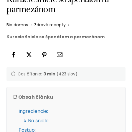
parmezánom
Bio domov
›
Zdravé recepty
›
Kuracie šnicle so špenátom a parmezánom
⏱️
Čas čítania:
3 min
(423 slov)
📑 Obsah článku
Ingrediencie:
↳ Na šnicle:
Postup: