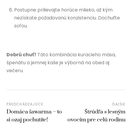
Postupne prilievajte horúce mlieko, až kým
nezískate požadovanú konzistenciu. Dochuťte
soľou.
Dobrú chuť!
Táto kombinácia kuracieho mäsa,
špenátu a jemnej kaše je výborná na obed aj
večeru.
PREDCHÁDZAJÚCE
ĎAĽŠIE
Domáca šawarma – to
Štrúdľa s lesným
si ozaj pochutíte!
ovocím pre celú rodinu