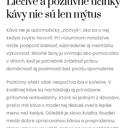
Liečivé a pozitívne účinky
kávy nie sú len mýtus
Káva nie je automaticky „zlozvyk“, ako sa o nej
kedysi zvyklo hovoriť. Pri rozumnom množstve
môže podporiť bdelosť, sústredenie aj mentálnu
výkonnosť. Mnohé ženy ju vnímajú ako pomocníka
v dňoch, keď je potrebné zvládnuť prácu,
domácnosť aj povinnosti bez pocitu spomalenia.
Pozitívny efekt však nespočíva iba v kofeíne. V
kvalitnej káve sa nachádzajú aj prirodzene
prítomné antioxidanty, ktoré sú jedným z dôvodov,
prečo má káva v modernej diskusii oveľa lepšie
meno než kedysi. Dôležité je slovo kvalita. Rozdiel
medzi dobre spracovanou kávou a prepraženou,