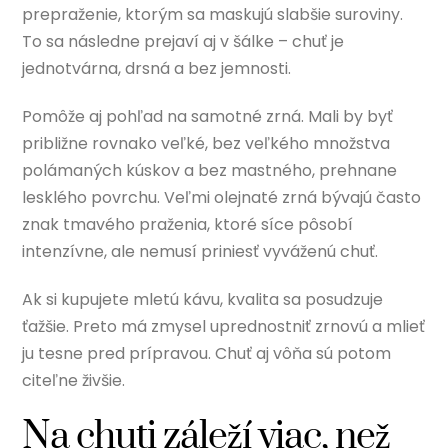
prepraženie, ktorým sa maskujú slabšie suroviny.
To sa následne prejaví aj v šálke – chuť je
jednotvárna, drsná a bez jemnosti.
Pomôže aj pohľad na samotné zrná. Mali by byť
približne rovnako veľké, bez veľkého množstva
polámaných kúskov a bez mastného, prehnane
lesklého povrchu. Veľmi olejnaté zrná bývajú často
znak tmavého praženia, ktoré síce pôsobí
intenzívne, ale nemusí priniesť vyváženú chuť.
Ak si kupujete mletú kávu, kvalita sa posudzuje
ťažšie. Preto má zmysel uprednostniť zrnovú a mlieť
ju tesne pred prípravou. Chuť aj vôňa sú potom
citeľne živšie.
Na chuti záleží viac, než