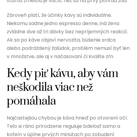
starou zmesou je väčší, než sa na prvý pohľad zdá.
Zároveň platí, že účinky kávy sú individuálne.
Niekomu sadne jedno espresso denne, iná žena
zvládne dve až tri dávky bez nepríjemných reakcií.
Ak sa po káve objaví nervozita, búšenie srdca
alebo podráždený žalúdok, problém nemusí byť len
v množstve, ale aj v načasovaní či kvalite zŕn.
Kedy piť kávu, aby vám
neškodila viac než
pomáhala
Najčastejšou chybou je káva hneď po otvorení očí.
Telo si ráno prirodzene reguluje bdelosť samo a
kofeín v úplne prvých minútach po zobudení