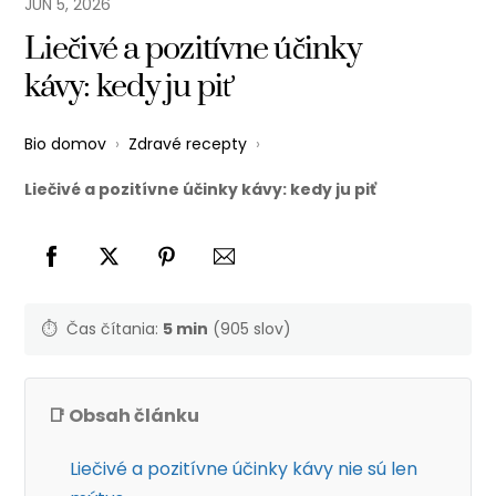
JÚN
5
,
2026
Liečivé a pozitívne účinky
kávy: kedy ju piť
Bio domov
›
Zdravé recepty
›
Liečivé a pozitívne účinky kávy: kedy ju piť
⏱️
Čas čítania:
5 min
(905 slov)
📑 Obsah článku
Liečivé a pozitívne účinky kávy nie sú len