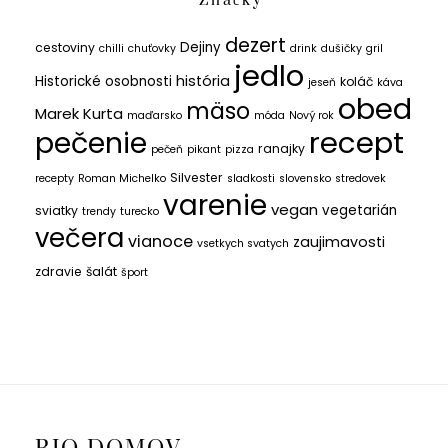
Značky
dezert
Dejiny
cestoviny
chilli
chuťovky
drink
dušičky
gril
jedlo
história
Historické osobnosti
koláč
jeseň
káva
obed
mäso
Marek Kurta
maďarsko
móda
Nový rok
recept
pečenie
ranajky
pečeň
pikant
pizza
Silvester
recepty
Roman Michelko
sladkosti
slovensko
stredovek
varenie
vegan
vegetarián
sviatky
trendy
turecko
večera
vianoce
zaujimavosti
vsetkych svatych
zdravie
šalát
šport