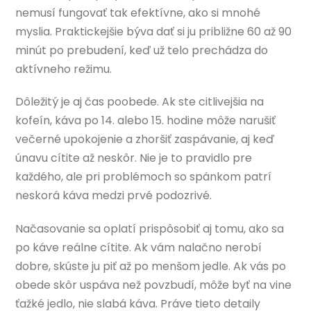
nemusí fungovať tak efektívne, ako si mnohé
myslia. Praktickejšie býva dať si ju približne 60 až 90
minút po prebudení, keď už telo prechádza do
aktívneho režimu.
Dôležitý je aj čas poobede. Ak ste citlivejšia na
kofeín, káva po 14. alebo 15. hodine môže narušiť
večerné upokojenie a zhoršiť zaspávanie, aj keď
únavu cítite až neskôr. Nie je to pravidlo pre
každého, ale pri problémoch so spánkom patrí
neskorá káva medzi prvé podozrivé.
Načasovanie sa oplatí prispôsobiť aj tomu, ako sa
po káve reálne cítite. Ak vám nalačno nerobí
dobre, skúste ju piť až po menšom jedle. Ak vás po
obede skôr uspáva než povzbudí, môže byť na vine
ťažké jedlo, nie slabá káva. Práve tieto detaily