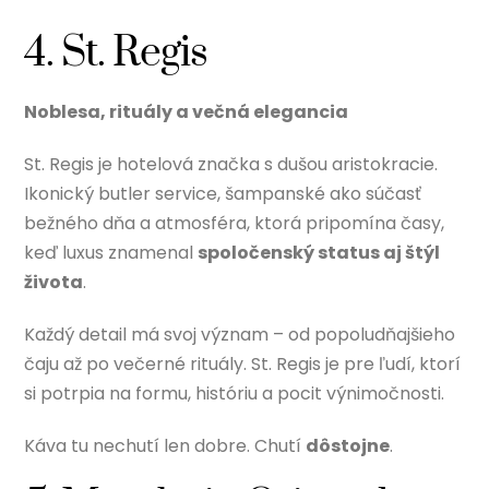
4. St. Regis
Noblesa, rituály a večná elegancia
St. Regis je hotelová značka s dušou aristokracie.
Ikonický butler service, šampanské ako súčasť
bežného dňa a atmosféra, ktorá pripomína časy,
keď luxus znamenal
spoločenský status aj štýl
života
.
Každý detail má svoj význam – od popoludňajšieho
čaju až po večerné rituály. St. Regis je pre ľudí, ktorí
si potrpia na formu, históriu a pocit výnimočnosti.
Káva tu nechutí len dobre. Chutí
dôstojne
.