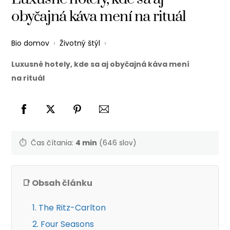
obyčajná káva mení na rituál
Bio domov
›
Životný štýl
›
Luxusné hotely, kde sa aj obyčajná káva mení
na rituál
⏱️
Čas čítania:
4 min
(646 slov)
📑 Obsah článku
1. The Ritz-Carlton
2. Four Seasons