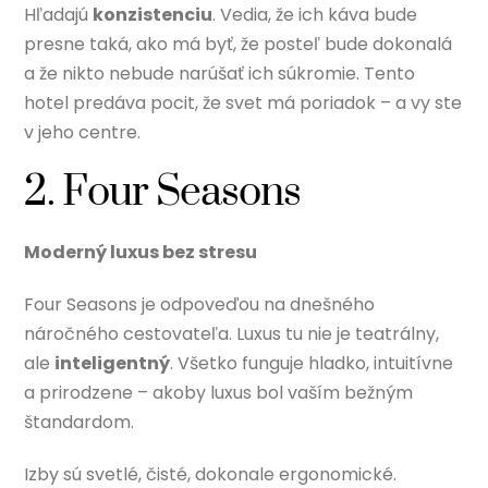
Hľadajú
konzistenciu
. Vedia, že ich káva bude
presne taká, ako má byť, že posteľ bude dokonalá
a že nikto nebude narúšať ich súkromie. Tento
hotel predáva pocit, že svet má poriadok – a vy ste
v jeho centre.
2. Four Seasons
Moderný luxus bez stresu
Four Seasons je odpoveďou na dnešného
náročného cestovateľa. Luxus tu nie je teatrálny,
ale
inteligentný
. Všetko funguje hladko, intuitívne
a prirodzene – akoby luxus bol vaším bežným
štandardom.
Izby sú svetlé, čisté, dokonale ergonomické.