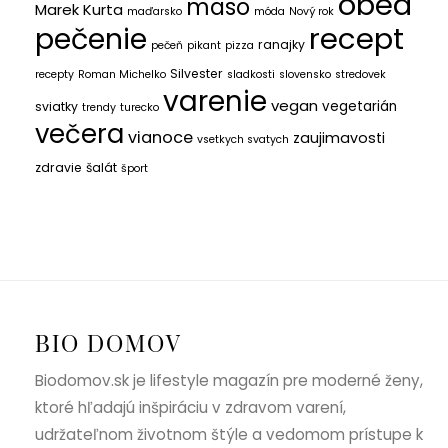
obed
mäso
Marek Kurta
maďarsko
móda
Nový rok
recept
pečenie
ranajky
pečeň
pikant
pizza
Silvester
recepty
Roman Michelko
sladkosti
slovensko
stredovek
varenie
vegan
vegetarián
sviatky
trendy
turecko
večera
vianoce
zaujimavosti
vsetkych svatych
zdravie
šalát
šport
BIO DOMOV
Biodomov.sk je lifestyle magazín pre moderné ženy,
ktoré hľadajú inšpiráciu v zdravom varení,
udržateľnom životnom štýle a vedomom prístupe k