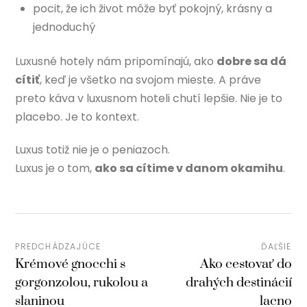
pocit, že ich život môže byť pokojný, krásny a
jednoduchý
Luxusné hotely nám pripomínajú, ako
dobre sa dá
cítiť
, keď je všetko na svojom mieste. A práve
preto káva v luxusnom hoteli chutí lepšie. Nie je to
placebo. Je to kontext.
Luxus totiž nie je o peniazoch.
Luxus je o tom,
ako sa cítime v danom okamihu
.
PREDCHÁDZAJÚCE
ĎAĽŠIE
Krémové gnocchi s
Ako cestovať do
gorgonzolou, rukolou a
drahých destinácií
slaninou
lacno