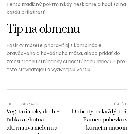
Tento tradičný pokrm nikdy nesklame a hodí sa na
každú príležitosť.
Tip na obmenu
Fašírky môžete pripraviť aj z kombinácie
bravčového a hovädzieho mäsa, alebo pridať do
zmesi trochu strúhanky či nastrúhanú mrkvu – pre
ešte šťavnatejšiu a výživnejšiu verziu.
PREDCHÁDZAJÚCE
ĎAĽŠIE
Vegetariánsky drob –
Dobroty na každý deň:
ľahká a chutná
Ramen polievka s
alternatíva nielen na
kuracím mäsom