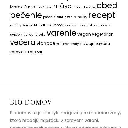
obed
mäso
Marek Kurta
maďarsko
móda
Nový rok
recept
pečenie
ranajky
pečeň
pikant
pizza
Silvester
recepty
Roman Michelko
sladkosti
slovensko
stredovek
varenie
vegan
vegetarián
sviatky
trendy
turecko
večera
vianoce
zaujimavosti
vsetkych svatych
zdravie
šalát
šport
BIO DOMOV
Biodomov.sk je lifestyle magazín pre moderné ženy,
ktoré hľadajú inšpiráciu v zdravom varení,