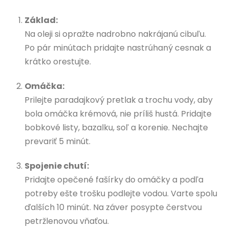
Základ:
Na oleji si opražte nadrobno nakrájanú cibuľu.
Po pár minútach pridajte nastrúhaný cesnak a
krátko orestujte.
Omáčka:
Prilejte paradajkový pretlak a trochu vody, aby
bola omáčka krémová, nie príliš hustá. Pridajte
bobkové listy, bazalku, soľ a korenie. Nechajte
prevariť 5 minút.
Spojenie chutí:
Pridajte opečené fašírky do omáčky a podľa
potreby ešte trošku podlejte vodou. Varte spolu
ďalších 10 minút. Na záver posypte čerstvou
petržlenovou vňaťou.