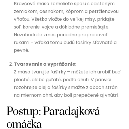
Bravčové mäso zomeliete spolu s očisteným
zemiakom, cesnakom, kôprom a petržlenovou
vňaťou. Všetko vložte do veľkej misy, pridajte
soľ, korenie, vajce a dôkladne premiešajte.
Nezabudnite zmes poriadne prepracovať
rukami – vďaka tomu budú fašírky šťavnaté a
pevné.
Tvarovanie a vyprážanie:
Z mäsa tvarujte fašírky – môžete ich urobiť buď
ploché, alebo guľaté, podľa chuti. V panvici
rozohrejte olej a fašírky smažte z oboch strán
na miernom ohni, aby boli prepečené aj vnútri.
Postup: Paradajková
omáčka