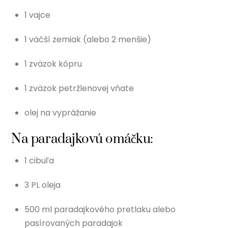
1 vajce
1 väčší zemiak (alebo 2 menšie)
1 zväzok kôpru
1 zväzok petržlenovej vňate
olej na vyprážanie
Na paradajkovú omáčku:
1 cibuľa
3 PL oleja
500 ml paradajkového pretlaku alebo
pasírovaných paradajok