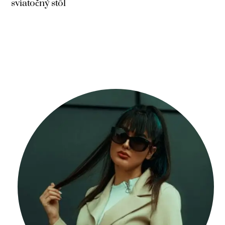
sviatočný stôl