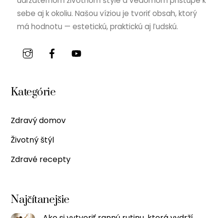
udržateľnom životnom štýle a vedomom prístupe k
sebe aj k okoliu. Našou víziou je tvoriť obsah, ktorý
má hodnotu — estetickú, praktickú aj ľudskú.
Kategórie
Zdravý domov
Životný štýl
Zdravé recepty
Najčítanejšie
Ako si vytvoriť rannú rutinu, ktorá vydrží