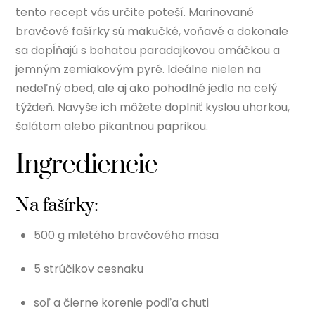
tento recept vás určite poteší. Marinované
bravčové fašírky sú mäkučké, voňavé a dokonale
sa dopĺňajú s bohatou paradajkovou omáčkou a
jemným zemiakovým pyré. Ideálne nielen na
nedeľný obed, ale aj ako pohodlné jedlo na celý
týždeň. Navyše ich môžete doplniť kyslou uhorkou,
šalátom alebo pikantnou paprikou.
Ingrediencie
Na fašírky:
500 g mletého bravčového mäsa
5 strúčikov cesnaku
soľ a čierne korenie podľa chuti