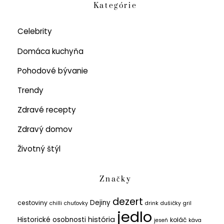
Kategórie
Celebrity
Domáca kuchyňa
Pohodové bývanie
Trendy
Zdravé recepty
Zdravý domov
Životný štýl
Značky
dezert
Dejiny
cestoviny
chilli
chuťovky
drink
dušičky
gril
jedlo
história
Historické osobnosti
koláč
jeseň
káva