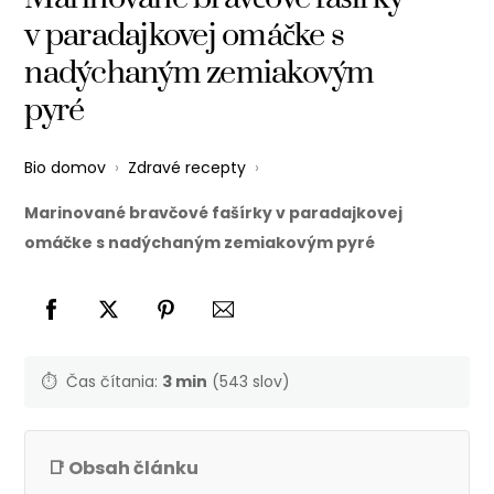
v paradajkovej omáčke s
nadýchaným zemiakovým
pyré
Bio domov
›
Zdravé recepty
›
Marinované bravčové fašírky v paradajkovej
omáčke s nadýchaným zemiakovým pyré
⏱️
Čas čítania:
3 min
(543 slov)
📑 Obsah článku