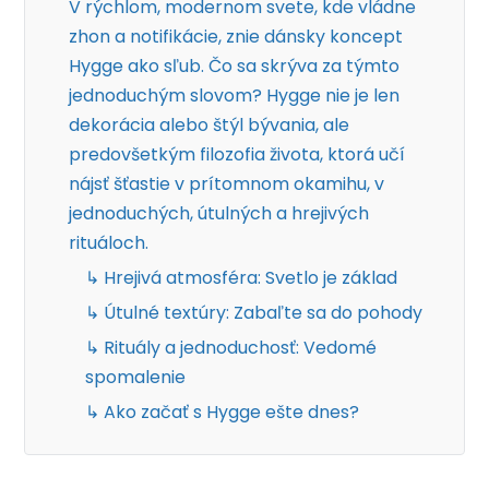
V rýchlom, modernom svete, kde vládne
zhon a notifikácie, znie dánsky koncept
Hygge ako sľub. Čo sa skrýva za týmto
jednoduchým slovom? Hygge nie je len
dekorácia alebo štýl bývania, ale
predovšetkým filozofia života, ktorá učí
nájsť šťastie v prítomnom okamihu, v
jednoduchých, útulných a hrejivých
rituáloch.
↳ Hrejivá atmosféra: Svetlo je základ
↳ Útulné textúry: Zabaľte sa do pohody
↳ Rituály a jednoduchosť: Vedomé
spomalenie
↳ Ako začať s Hygge ešte dnes?