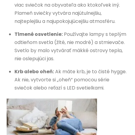
viac sviečok na obyvateľa ako ktokoľvek iný.
Plameň sviečky vytvára najútulnejšiu,
najteplejšiu a najupokojujúcejšiu atmosféru.
Tlmené osvetlenie:
Používajte lampy s teplým
odtieňom svetla (žlté, nie modré) a stmievače.
Svetlo by malo vytvárať mäkké ostrovy tepla,
nie oslepujúci jas.
Krb alebo oheň:
Ak máte krb, je to čisté hygge.
Ak nie, vytvorte si „oheň“ pomocou série
sviečok alebo reťazí s LED svetielkami.