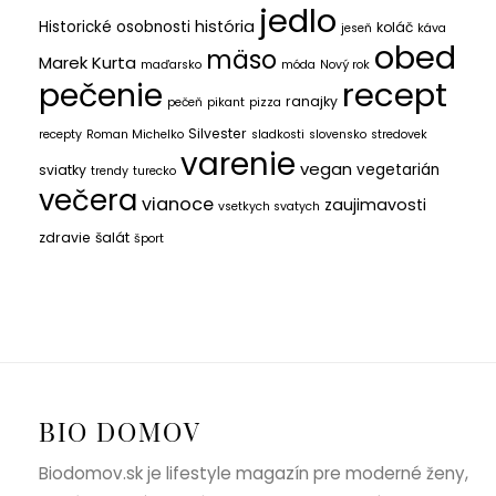
jedlo
história
Historické osobnosti
koláč
jeseň
káva
obed
mäso
Marek Kurta
maďarsko
móda
Nový rok
recept
pečenie
ranajky
pečeň
pikant
pizza
Silvester
recepty
Roman Michelko
sladkosti
slovensko
stredovek
varenie
vegan
vegetarián
sviatky
trendy
turecko
večera
vianoce
zaujimavosti
vsetkych svatych
zdravie
šalát
šport
BIO DOMOV
Biodomov.sk je lifestyle magazín pre moderné ženy,