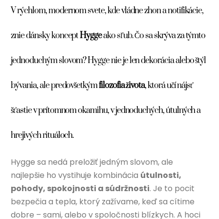
V rýchlom, modernom svete, kde vládne zhon a notifikácie,
znie dánsky koncept
Hygge
ako sľub. Čo sa skrýva za týmto
jednoduchým slovom? Hygge nie je len dekorácia alebo štýl
bývania, ale predovšetkým
filozofia života
, ktorá učí nájsť
šťastie v prítomnom okamihu, v jednoduchých, útulných a
hrejivých rituáloch.
Hygge sa nedá preložiť jedným slovom, ale
najlepšie ho vystihuje kombinácia
útulnosti,
pohody, spokojnosti a súdržnosti
. Je to pocit
bezpečia a tepla, ktorý zažívame, keď sa cítime
dobre – sami, alebo v spoločnosti blízkych. A hoci