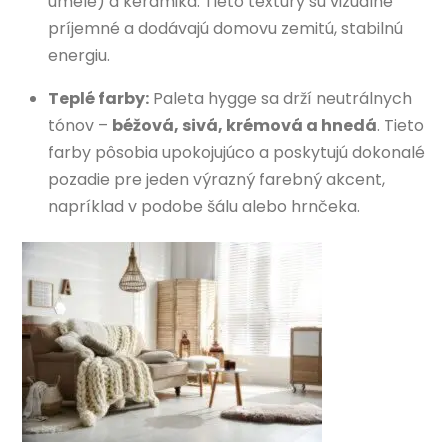
umelé) a keramika. Tieto textúry sú vizuálne
príjemné a dodávajú domovu zemitú, stabilnú
energiu.
Teplé farby:
Paleta hygge sa drží neutrálnych
tónov –
béžová, sivá, krémová a hnedá
. Tieto
farby pôsobia upokojujúco a poskytujú dokonalé
pozadie pre jeden výrazný farebný akcent,
napríklad v podobe šálu alebo hrnčeka.