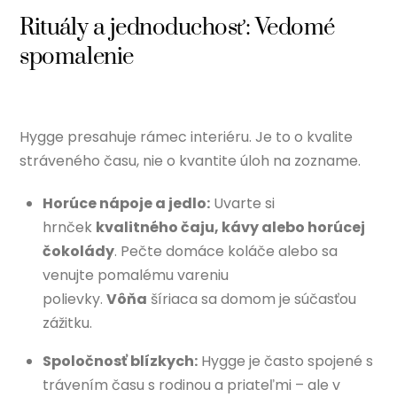
Rituály a jednoduchosť: Vedomé
spomalenie
Hygge presahuje rámec interiéru. Je to o kvalite
stráveného času, nie o kvantite úloh na zozname.
Horúce nápoje a jedlo:
Uvarte si
hrnček
kvalitného čaju, kávy alebo horúcej
čokolády
. Pečte domáce koláče alebo sa
venujte pomalému vareniu
polievky.
Vôňa
šíriaca sa domom je súčasťou
zážitku.
Spoločnosť blízkych:
Hygge je často spojené s
trávením času s rodinou a priateľmi – ale v