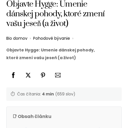
Objavte Hygge: Umenie
dánskej pohody, ktoré zmení
vašu jeseň (a život)
Bio domov
›
Pohodové bývanie
›
Objavte Hygge: Umenie dánskej pohody,
ktoré zmení vašu jeseň (a život)
⏱️
Čas čítania:
4 min
(659 slov)
📑 Obsah článku