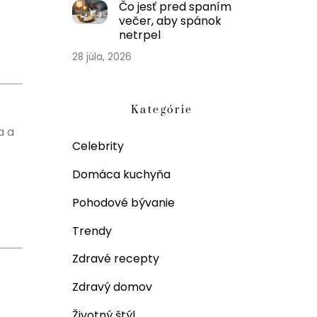
Čo jesť pred spaním
večer, aby spánok
netrpel
28 júla, 2026
Kategórie
a a
Celebrity
Domáca kuchyňa
Pohodové bývanie
Trendy
Zdravé recepty
Zdravý domov
Životný štýl