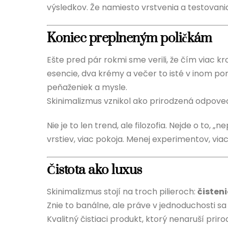
výsledkov. Že namiesto vrstvenia a testovania 
Koniec preplneným poličkám
Ešte pred pár rokmi sme verili, že čím viac kr
esencie, dva krémy a večer to isté v inom pora
peňaženiek a mysle.
Skinimalizmus vznikol ako prirodzená odpoveď:
Nie je to len trend, ale filozofia. Nejde o to, „n
vrstiev, viac pokoja. Menej experimentov, via
Čistota ako luxus
Skinimalizmus stojí na troch pilieroch:
čisten
Znie to banálne, ale práve v jednoduchosti sa 
Kvalitný čistiaci produkt, ktorý nenaruší pr