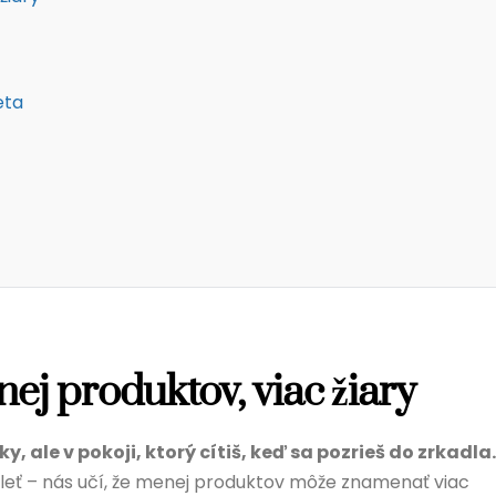
eta
ej produktov, viac žiary
, ale v pokoji, ktorý cítiš, keď sa pozrieš do zrkadla.
 pleť – nás učí, že menej produktov môže znamenať viac