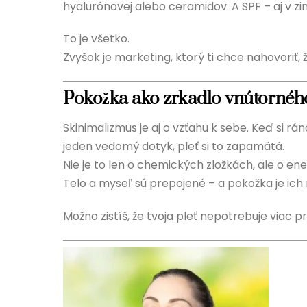
hyalurónovej alebo ceramidov. A SPF – aj v zi
To je všetko.
Zvyšok je marketing, ktorý ti chce nahovoriť, ž
Pokožka ako zrkadlo vnútornéh
Skinimalizmus je aj o vzťahu k sebe. Keď si r
jeden vedomý dotyk, pleť si to zapamätá.
Nie je to len o chemických zložkách, ale o ener
Telo a myseľ sú prepojené – a pokožka je ich na
Možno zistíš, že tvoja pleť nepotrebuje viac 