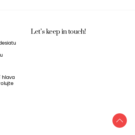
Let’s keep in touch!
desiatu
nu
 hlava
olujte