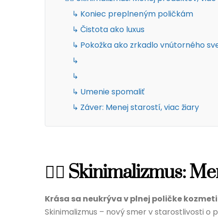
↳ Koniec preplneným poličkám
↳ Čistota ako luxus
↳ Pokožka ako zrkadlo vnútorného sv
↳
↳
↳ Umenie spomaliť
↳ Záver: Menej starostí, viac žiary
💆‍♀️
Skinimalizmus: Men
Krása sa neukrýva v plnej poličke kozmetiky
Skinimalizmus – nový smer v starostlivosti o