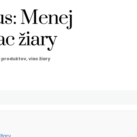
s: Menej
ac žiary
 produktov, viac žiary
žiary