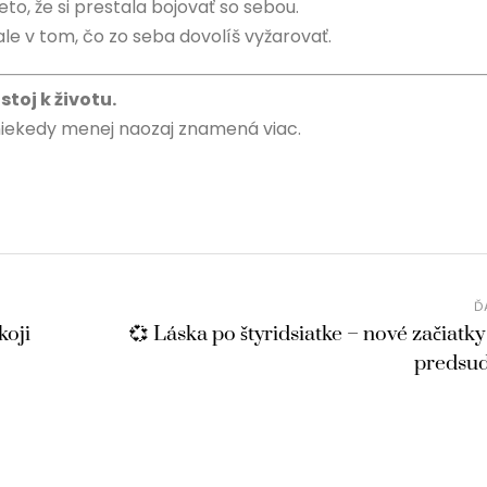
eto, že si prestala bojovať so sebou.
 ale v tom, čo zo seba dovolíš vyžarovať.
stoj k životu.
 niekedy menej naozaj znamená viac.
Ď
koji
💞 Láska po štyridsiatke – nové začiatky
predsu