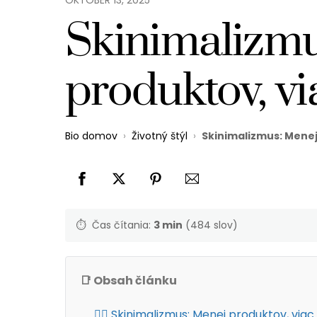
Skinimalizmu
produktov, vi
Bio domov
›
Životný štýl
›
Skinimalizmus: Menej
⏱️
Čas čítania:
3 min
(484 slov)
📑 Obsah článku
💆‍♀️ Skinimalizmus: Menej produktov, viac 