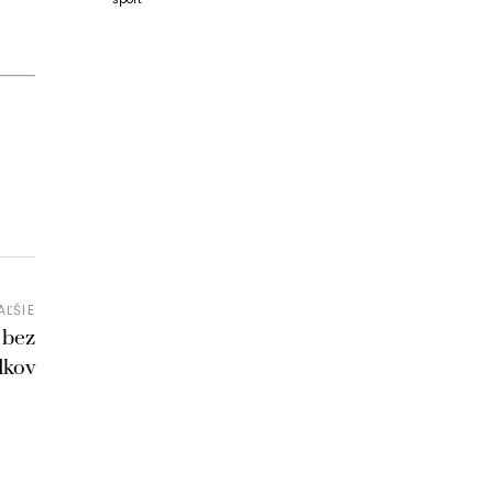
AĽŠIE
 bez
dkov