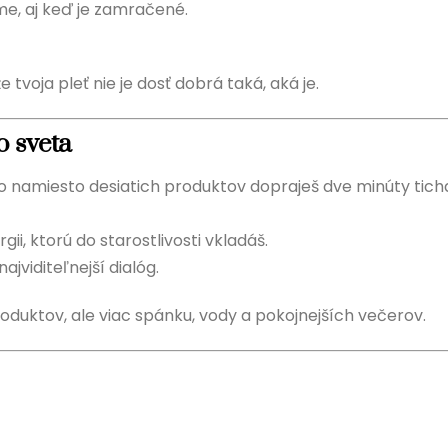
me, aj keď je zamračené.
e tvoja pleť nie je dosť dobrá taká, aká je.
o sveta
áno namiesto desiatich produktov dopraješ dve minúty tich
gii, ktorú do starostlivosti vkladáš.
jviditeľnejší dialóg.
produktov, ale viac spánku, vody a pokojnejších večerov.