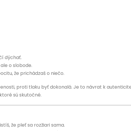
čí dýchať.
 ale o slobode.
citu, že prichádzaš o niečo.
enosti, proti tlaku byť dokonalá. Je to návrat k autenticite
 ktoré sú skutočné.
íš, že pleť sa rozžiari sama.