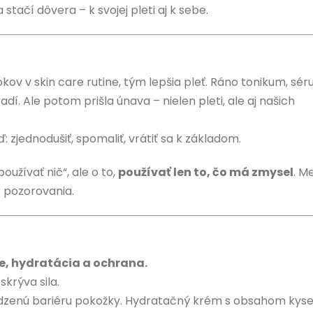
stačí dôvera – k svojej pleti aj k sebe.
okov v skin care rutine, tým lepšia pleť. Ráno tonikum, sér
dí. Ale potom prišla únava – nielen pleti, ale aj našich
 zjednodušiť, spomaliť, vrátiť sa k základom.
epoužívať nič“, ale o to,
používať len to, čo má zmysel
. M
c pozorovania.
ie, hydratácia a ochrana.
skrýva sila.
irodzenú bariéru pokožky. Hydratačný krém s obsahom kyse