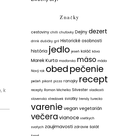
Značky
dezert
Dejiny
cestoviny
chilli
chuťovky
Historické osobnosti
drink
dušičky
gril
jedlo
história
koláč
jeseň
káva
mäso
Marek Kurta
maďarsko
móda
obed
pečenie
Nový rok
recept
ranajky
pečeň
pikant
pizza
, k
Silvester
recepty
Roman Michelko
sladkosti
sviatky
slovensko
stredovek
trendy
turecko
varenie
vegan
vegetarián
večera
vianoce
vsetkych
zaujimavosti
zdravie
šalát
svatych
šport