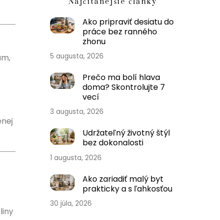
Najčítanejšie články
Ako pripraviť desiatu do
práce bez ranného
zhonu
5 augusta, 2026
um,
Prečo ma bolí hlava
doma? Skontrolujte 7
vecí
3 augusta, 2026
enej
Udržateľný životný štýl
bez dokonalosti
1 augusta, 2026
Ako zariadiť malý byt
prakticky a s ľahkosťou
30 júla, 2026
liny