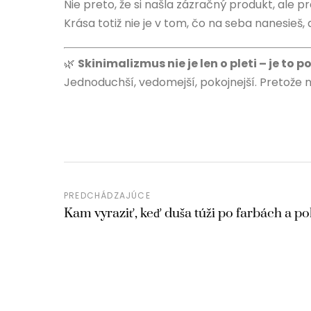
Nie preto, že si našla zázračný produkt, ale pr
Krása totiž nie je v tom, čo na seba nanesieš,
🌿
Skinimalizmus nie je len o pleti – je to po
Jednoduchší, vedomejší, pokojnejší. Pretože
PREDCHÁDZAJÚCE
Kam vyraziť, keď duša túži po farbách a po