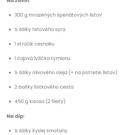
Na závin:
300 g mrazených špenátových listov
½ šálky fetového syra
1 strúčik cesnaku
1 čajová lyžička tymianu
½ šálky olivového oleja (+ na potretie listov)
2 balíky lístkového cesta
450 g lososa (2 filety)
Na dip:
½ šálky kyslej smotany