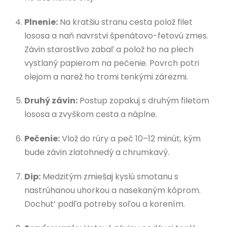
Plnenie:
Na kratšiu stranu cesta polož filet
lososa a naň navrstvi špenátovo-fetovú zmes.
Závin starostlivo zabaľ a polož ho na plech
vystlaný papierom na pečenie. Povrch potri
olejom a narež ho tromi tenkými zárezmi.
Druhý závin:
Postup zopakuj s druhým filetom
lososa a zvyškom cesta a náplne.
Pečenie:
Vlož do rúry a peč 10–12 minút, kým
bude závin zlatohnedý a chrumkavý.
Dip:
Medzitým zmiešaj kyslú smotanu s
nastrúhanou uhorkou a nasekaným kôprom.
Dochut’ podľa potreby soľou a korením.