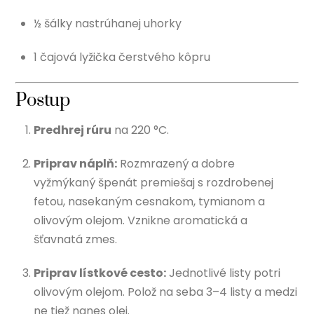
½ šálky nastrúhanej uhorky
1 čajová lyžička čerstvého kôpru
Postup
Predhrej rúru
na 220 °C.
Priprav náplň:
Rozmrazený a dobre
vyžmýkaný špenát premiešaj s rozdrobenej
fetou, nasekaným cesnakom, tymianom a
olivovým olejom. Vznikne aromatická a
šťavnatá zmes.
Priprav lístkové cesto:
Jednotlivé listy potri
olivovým olejom. Polož na seba 3–4 listy a medzi
ne tiež nanes olej.