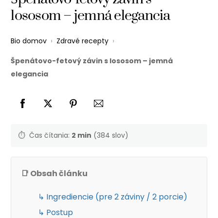
lososom – jemná elegancia
Bio domov
›
Zdravé recepty
›
Špenátovo-fetový závin s lososom – jemná
elegancia
⏱️
Čas čítania:
2 min
(384 slov)
📑 Obsah článku
↳ Ingrediencie (pre 2 záviny / 2 porcie)
↳ Postup