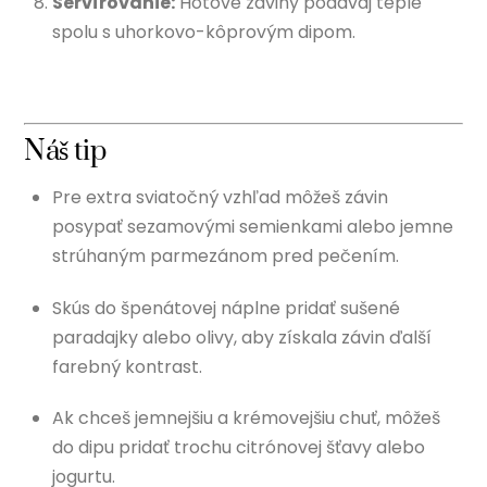
Servírovanie:
Hotové záviny podávaj teplé
spolu s uhorkovo-kôprovým dipom.
Náš tip
Pre extra sviatočný vzhľad môžeš závin
posypať sezamovými semienkami alebo jemne
strúhaným parmezánom pred pečením.
Skús do špenátovej náplne pridať sušené
paradajky alebo olivy, aby získala závin ďalší
farebný kontrast.
Ak chceš jemnejšiu a krémovejšiu chuť, môžeš
do dipu pridať trochu citrónovej šťavy alebo
jogurtu.