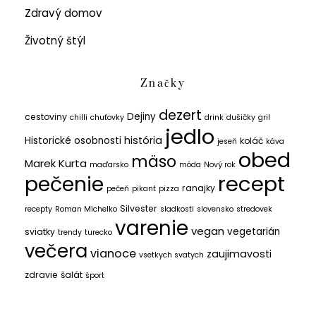
Zdravý domov
Životný štýl
Značky
dezert
Dejiny
cestoviny
chilli
chuťovky
drink
dušičky
gril
jedlo
história
Historické osobnosti
koláč
jeseň
káva
obed
mäso
Marek Kurta
maďarsko
móda
Nový rok
recept
pečenie
ranajky
pečeň
pikant
pizza
Silvester
recepty
Roman Michelko
sladkosti
slovensko
stredovek
varenie
vegan
vegetarián
sviatky
trendy
turecko
večera
vianoce
zaujimavosti
vsetkych svatych
zdravie
šalát
šport