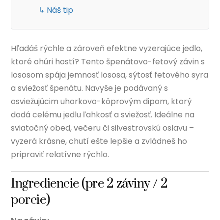
↳ Náš tip
Hľadáš rýchle a zároveň efektne vyzerajúce jedlo,
ktoré ohúri hostí? Tento špenátovo-fetový závin s
lososom spája jemnosť lososa, sýtosť fetového syra
a sviežosť špenátu. Navyše je podávaný s
osviežujúcim uhorkovo-kôprovým dipom, ktorý
dodá celému jedlu ľahkosť a sviežosť. Ideálne na
sviatočný obed, večeru či silvestrovskú oslavu –
vyzerá krásne, chutí ešte lepšie a zvládneš ho
pripraviť relatívne rýchlo.
Ingrediencie (pre 2 záviny / 2
porcie)