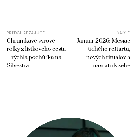
PREDCHÁDZAJÚCE
ĎAĽŠIE
Chrumkavé syrové
Január 2026: Mesiac
rolky z lístkového cesta
tichého reštartu,
– rýchla pochúťka na
nových rituálov a
Silvestra
návratu k sebe