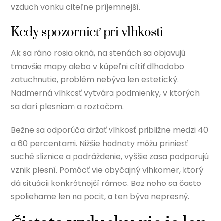
vzduch vonku citeľne príjemnejší.
Kedy spozornieť pri vlhkosti
Ak sa ráno rosia okná, na stenách sa objavujú
tmavšie mapy alebo v kúpeľni cítiť dlhodobo
zatuchnutie, problém nebýva len estetický.
Nadmerná vlhkosť vytvára podmienky, v ktorých
sa darí plesniam a roztočom.
Bežne sa odporúča držať vlhkosť približne medzi 40
a 60 percentami. Nižšie hodnoty môžu priniesť
suché sliznice a podráždenie, vyššie zasa podporujú
vznik plesní. Pomôcť vie obyčajný vlhkomer, ktorý
dá situácii konkrétnejší rámec. Bez neho sa často
spoliehame len na pocit, a ten býva nepresný.