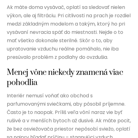
Ak máte doma vysávač, oplatí sa sledovať nielen
výkon, ale aj filtráciu. Pri citlivosti na prach je rozdiel
medzi základným modelom a takým, ktorý ho pri
vysávaní nevracia späť do miestnosti. Nejde o to
mať všetko dokonale sterilné. Skôr o to, aby
upratovanie vzduchu reálne pomáhalo, nie iba
presúvalo problém z podlahy do ovzdušia.
Menej vône niekedy znamená viac
pohodlia
Interiér nemusí voňať ako obchod s
parfumovanými sviečkami, aby pôsobil príjemne.
Často je to naopak. Príliš veľa vôní naraz vie byť
rušivé a v menších bytoch až dusivé. Ak máte pocit,
že bez osviežovača priestor nepôsobí sviežo, oplatí
sa najprv hľadať príčinu – stagnujúci vzduch,