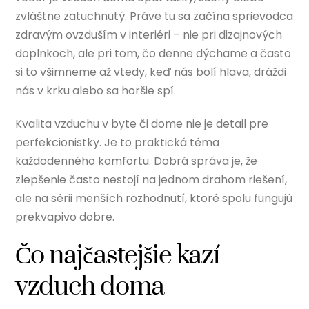
zvláštne zatuchnutý. Práve tu sa začína sprievodca
zdravým ovzduším v interiéri – nie pri dizajnových
doplnkoch, ale pri tom, čo denne dýchame a často
si to všimneme až vtedy, keď nás bolí hlava, dráždi
nás v krku alebo sa horšie spí.
Kvalita vzduchu v byte či dome nie je detail pre
perfekcionistky. Je to praktická téma
každodenného komfortu. Dobrá správa je, že
zlepšenie často nestojí na jednom drahom riešení,
ale na sérii menších rozhodnutí, ktoré spolu fungujú
prekvapivo dobre.
Čo najčastejšie kazí
vzduch doma