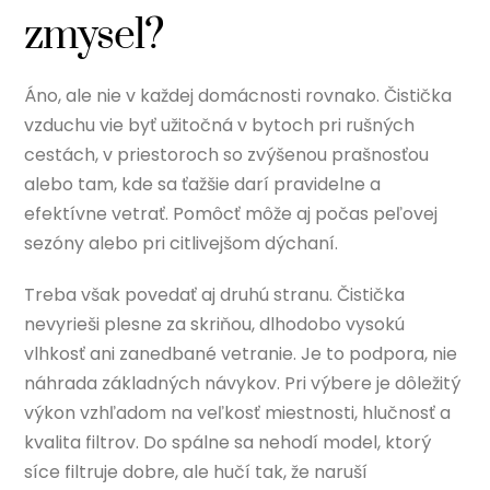
zmysel?
Áno, ale nie v každej domácnosti rovnako. Čistička
vzduchu vie byť užitočná v bytoch pri rušných
cestách, v priestoroch so zvýšenou prašnosťou
alebo tam, kde sa ťažšie darí pravidelne a
efektívne vetrať. Pomôcť môže aj počas peľovej
sezóny alebo pri citlivejšom dýchaní.
Treba však povedať aj druhú stranu. Čistička
nevyrieši plesne za skriňou, dlhodobo vysokú
vlhkosť ani zanedbané vetranie. Je to podpora, nie
náhrada základných návykov. Pri výbere je dôležitý
výkon vzhľadom na veľkosť miestnosti, hlučnosť a
kvalita filtrov. Do spálne sa nehodí model, ktorý
síce filtruje dobre, ale hučí tak, že naruší