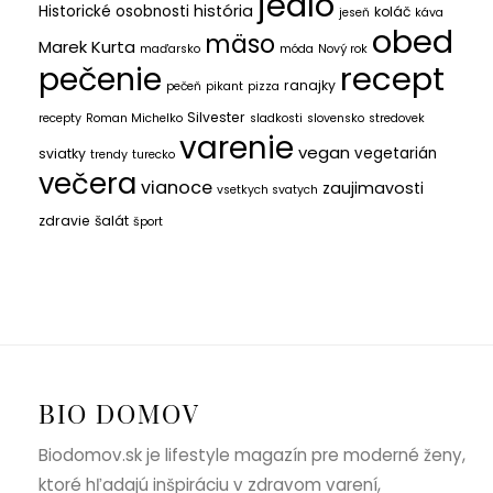
jedlo
história
Historické osobnosti
koláč
jeseň
káva
obed
mäso
Marek Kurta
maďarsko
móda
Nový rok
recept
pečenie
ranajky
pečeň
pikant
pizza
Silvester
recepty
Roman Michelko
sladkosti
slovensko
stredovek
varenie
vegan
vegetarián
sviatky
trendy
turecko
večera
vianoce
zaujimavosti
vsetkych svatych
zdravie
šalát
šport
BIO DOMOV
Biodomov.sk je lifestyle magazín pre moderné ženy,
ktoré hľadajú inšpiráciu v zdravom varení,