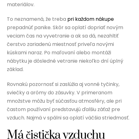
materiálov.
To neznamená, že treba
pri každom nákupe
prepadnúť panike. Skôr sa oplatí dopriať novým
veciam čas na vyvetranie a ak sa dá, nezahltiť
čerstvo zariadenú miestnosť priveľa novými
kúskami naraz. Po maľovaní alebo montáži
nábytku je dôsledné vetranie niekoľko dní úplný
základ.
Rovnakú pozornosť si zaslúžia aj vonné tyčinky,
sviečky a arómy do zásuvky. V primeranom
množstve môžu byť súčasťou atmosféry, ale pri
častom používaní predstavujú ďalšiu záťaž pre
vzduch. Najmä v spálni sa oplatí väčšia striedmosť.
Má čistička vzduchu