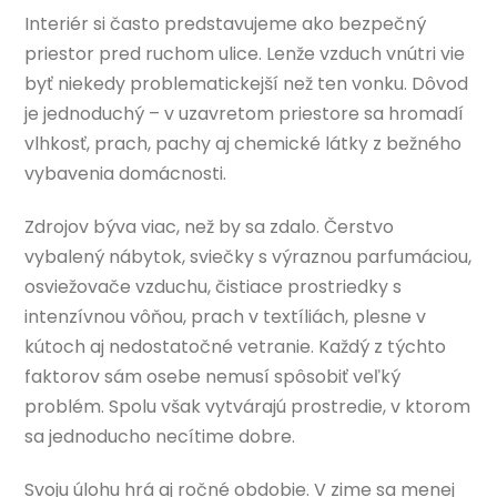
Interiér si často predstavujeme ako bezpečný
priestor pred ruchom ulice. Lenže vzduch vnútri vie
byť niekedy problematickejší než ten vonku. Dôvod
je jednoduchý – v uzavretom priestore sa hromadí
vlhkosť, prach, pachy aj chemické látky z bežného
vybavenia domácnosti.
Zdrojov býva viac, než by sa zdalo. Čerstvo
vybalený nábytok, sviečky s výraznou parfumáciou,
osviežovače vzduchu, čistiace prostriedky s
intenzívnou vôňou, prach v textíliách, plesne v
kútoch aj nedostatočné vetranie. Každý z týchto
faktorov sám osebe nemusí spôsobiť veľký
problém. Spolu však vytvárajú prostredie, v ktorom
sa jednoducho necítime dobre.
Svoju úlohu hrá aj ročné obdobie. V zime sa menej