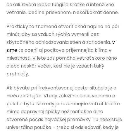
čakali. Oveľa lepšie funguje krátke a intenzívne
vetranie, ideálne prievanom, niekoľkokrát denne.
Prakticky to znamená otvoriť okná naplno na pár
minút, aby sa vzduch rýchlo vymenil bez
zbytočného ochladzovania stien a zariadenia.
V
zime
to ocení aj pocitovo príjemnejšia klíma v
miestnosti. V lete zas pomáha vetrať skoro ráno
alebo neskôr večer, keď nie je vzduch taký
prehriaty.
Ak bývate pri frekventovanej ceste, situácia je o
niečo zložitejšia. Vtedy záleží na čase vetrania a
polohe bytu. Niekedy je rozumnejšie vetrať krátko
mimo dopravnej špičky než mať okno dlho
otvorené počas najväčšej premávky. Tu neexistuje
univerzálna poučka – treba si odsledovať, kedy je