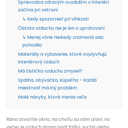
Sprievodca zdravým ovzduším v interiéri
začína pri vetraní
↳ Kedy spozornieť pri vlhkosti
Čistota vzduchu nie je len o upratovaní
↳ Menej vône niekedy znamená viac
pohodlia
Materiály a vybavenie, ktoré ovplyvňujú
interiérový vzduch
Má čistička vzduchu zmysel?
Spálňa, obývačka, kúpeľňa – každá
miestnosť má iný problém
Malé návyky, ktoré menia veľa
Ráno otvoríte okno, na chvíľu sa vám uľaví, no
večer je vzduch doma opäť ťažký, suchý alebo