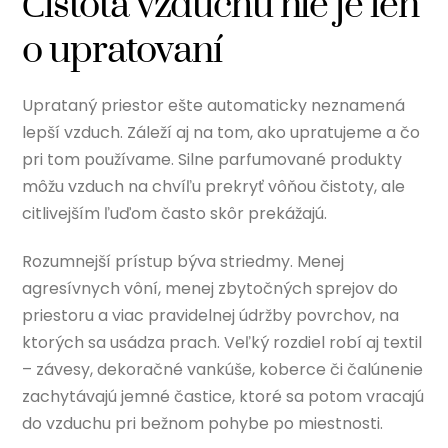
Čistota vzduchu nie je len
o upratovaní
Uprataný priestor ešte automaticky neznamená
lepší vzduch. Záleží aj na tom, ako upratujeme a čo
pri tom používame. Silne parfumované produkty
môžu vzduch na chvíľu prekryť vôňou čistoty, ale
citlivejším ľuďom často skôr prekážajú.
Rozumnejší prístup býva striedmy. Menej
agresívnych vôní, menej zbytočných sprejov do
priestoru a viac pravidelnej údržby povrchov, na
ktorých sa usádza prach. Veľký rozdiel robí aj textil
– závesy, dekoračné vankúše, koberce či čalúnenie
zachytávajú jemné častice, ktoré sa potom vracajú
do vzduchu pri bežnom pohybe po miestnosti.