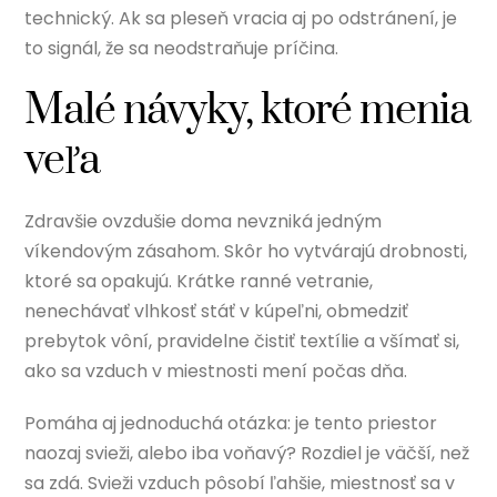
technický. Ak sa pleseň vracia aj po odstránení, je
to signál, že sa neodstraňuje príčina.
Malé návyky, ktoré menia
veľa
Zdravšie ovzdušie doma nevzniká jedným
víkendovým zásahom. Skôr ho vytvárajú drobnosti,
ktoré sa opakujú. Krátke ranné vetranie,
nenechávať vlhkosť stáť v kúpeľni, obmedziť
prebytok vôní, pravidelne čistiť textílie a všímať si,
ako sa vzduch v miestnosti mení počas dňa.
Pomáha aj jednoduchá otázka: je tento priestor
naozaj svieži, alebo iba voňavý? Rozdiel je väčší, než
sa zdá. Svieži vzduch pôsobí ľahšie, miestnosť sa v