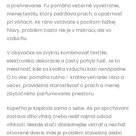
a prehrievanie. Tu pomáha večerné vyvetranie,
menej textilu, ktorý zadržiava prach, a opatrnosť
pri vôňach. Ak ráno vstávate s pocitom ťažkej
hlavy, problém často nie je v matraci, ale vo
vzduchu.
V obývačke sa zvyknú kombinovať textílie,
elektronika, dekorácie a častý pohyb ľudí. Je to
miestnosť, kde sa kvalita vzduchu kazí nenápadne.
O to viac pomáha rutina – krátke vetranie ráno a
večer, pravidelná starostlivosť o prach a menej
zbytočného parfumovania priestoru.
Kúpeľňa je kapitola sama o sebe. Ak po sprchovaní
zostáva dlho vlhká, treba riešiť najmä odvod
vlhkosti. Niekde stačí dôslednejšie vetrať a nechať
otvorené dvere, inde je problém stavebný alebo