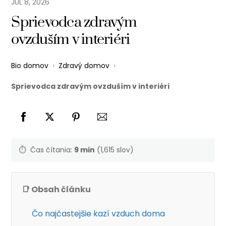
JÚL
8
,
2026
Sprievodca zdravým
ovzduším v interiéri
Bio domov
›
Zdravý domov
›
Sprievodca zdravým ovzduším v interiéri
⏱️
Čas čítania:
9 min
(1,615 slov)
📑 Obsah článku
Čo najčastejšie kazí vzduch doma