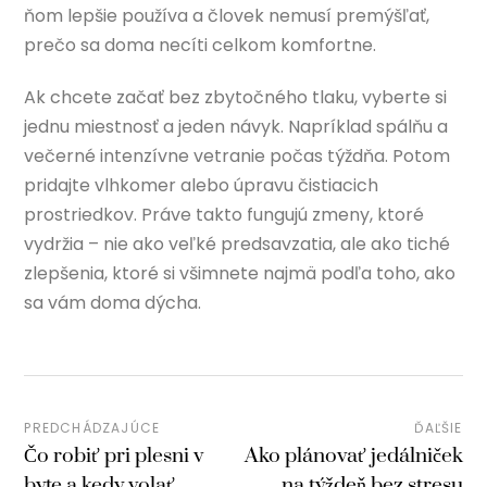
ňom lepšie používa a človek nemusí premýšľať,
prečo sa doma necíti celkom komfortne.
Ak chcete začať bez zbytočného tlaku, vyberte si
jednu miestnosť a jeden návyk. Napríklad spálňu a
večerné intenzívne vetranie počas týždňa. Potom
pridajte vlhkomer alebo úpravu čistiacich
prostriedkov. Práve takto fungujú zmeny, ktoré
vydržia – nie ako veľké predsavzatia, ale ako tiché
zlepšenia, ktoré si všimnete najmä podľa toho, ako
sa vám doma dýcha.
PREDCHÁDZAJÚCE
ĎAĽŠIE
Čo robiť pri plesni v
Ako plánovať jedálniček
byte a kedy volať
na týždeň bez stresu