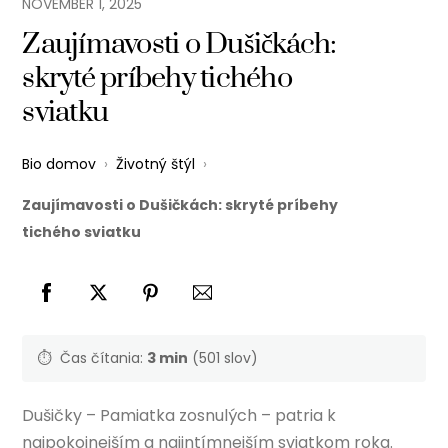
NOVEMBER
1
,
2025
Zaujímavosti o Dušičkách:
skryté príbehy tichého
sviatku
Bio domov
›
Životný štýl
›
Zaujímavosti o Dušičkách: skryté príbehy
tichého sviatku
⏱️
Čas čítania:
3 min
(501 slov)
Dušičky – Pamiatka zosnulých – patria k
najpokojnejším a najintímnejším sviatkom roka.