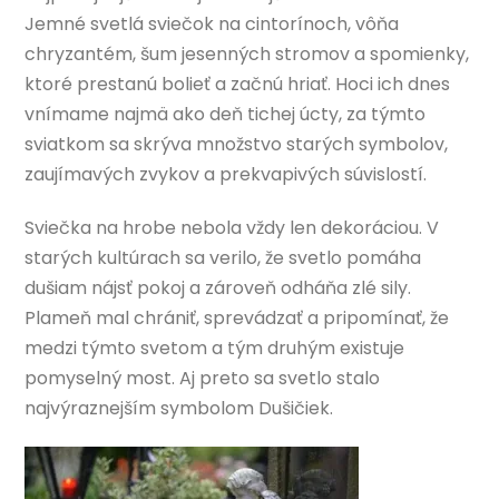
Jemné svetlá sviečok na cintorínoch, vôňa
chryzantém, šum jesenných stromov a spomienky,
ktoré prestanú bolieť a začnú hriať. Hoci ich dnes
vnímame najmä ako deň tichej úcty, za týmto
sviatkom sa skrýva množstvo starých symbolov,
zaujímavých zvykov a prekvapivých súvislostí.
Sviečka na hrobe nebola vždy len dekoráciou. V
starých kultúrach sa verilo, že svetlo pomáha
dušiam nájsť pokoj a zároveň odháňa zlé sily.
Plameň mal chrániť, sprevádzať a pripomínať, že
medzi týmto svetom a tým druhým existuje
pomyselný most. Aj preto sa svetlo stalo
najvýraznejším symbolom Dušičiek.