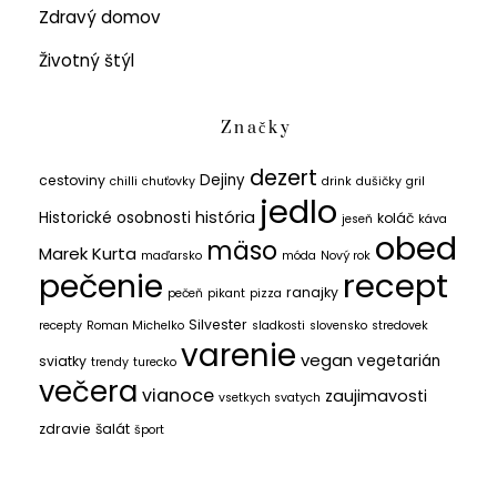
Zdravý domov
Životný štýl
Značky
dezert
Dejiny
cestoviny
chilli
chuťovky
drink
dušičky
gril
jedlo
história
Historické osobnosti
koláč
jeseň
káva
obed
mäso
Marek Kurta
maďarsko
móda
Nový rok
recept
pečenie
ranajky
pečeň
pikant
pizza
Silvester
recepty
Roman Michelko
sladkosti
slovensko
stredovek
varenie
vegan
vegetarián
sviatky
trendy
turecko
večera
vianoce
zaujimavosti
vsetkych svatych
zdravie
šalát
šport