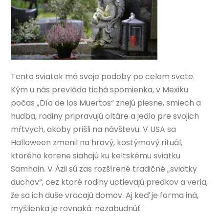
Tento sviatok má svoje podoby po celom svete.
Kým u nás prevláda tichá spomienka, v Mexiku
počas „Día de los Muertos“ znejú piesne, smiech a
hudba, rodiny pripravujú oltáre a jedlo pre svojich
mŕtvych, akoby prišli na návštevu. V USA sa
Halloween zmenil na hravý, kostýmový rituál,
ktorého korene siahajú ku keltskému sviatku
Samhain. V Ázii sú zas rozšírené tradičné „sviatky
duchov“, cez ktoré rodiny uctievajú predkov a veria,
že sa ich duše vracajú domov. Aj keď je forma iná,
myšlienka je rovnaká: nezabudnúť.