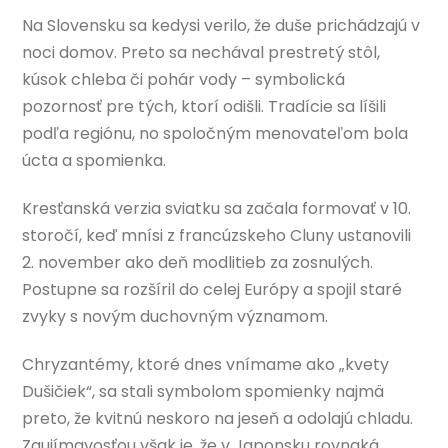
Na Slovensku sa kedysi verilo, že duše prichádzajú v
noci domov. Preto sa nechával prestretý stôl,
kúsok chleba či pohár vody – symbolická
pozornosť pre tých, ktorí odišli. Tradície sa líšili
podľa regiónu, no spoločným menovateľom bola
úcta a spomienka.
Kresťanská verzia sviatku sa začala formovať v 10.
storočí, keď mnísi z francúzskeho Cluny ustanovili
2. november ako deň modlitieb za zosnulých.
Postupne sa rozšíril do celej Európy a spojil staré
zvyky s novým duchovným významom.
Chryzantémy, ktoré dnes vnímame ako „kvety
Dušičiek“, sa stali symbolom spomienky najmä
preto, že kvitnú neskoro na jeseň a odolajú chladu.
Zaujímavosťou však je, že v Japonsku rovnaká