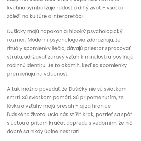
kvetina symbolizuje radosť a dlhý život – všetko
záleží na kultúre a interpretácii.
Dušičky majú napokon aj hlboký psychologický
rozmer. Moderní psychológovia zdôrazňujú, že
rituály spomienky liečia, dávajú priestor spracovať
stratu, udržiavať zdravý vzťah k minulosti a posilňujú
rodinnú identitu. Je to okamih, keď sa spomienky
premieňajú na vďačnosť.
A tak možno povedať, že Dušičky nie sú sviatkom
smrti. Sú sviatkom pamäti. Sú pripomenutím, že
láska a vzťahy majú presah – aj za hranice
ľudského života. Učia nás stíšiť krok, pozrieť sa späť
s úctou a pritom kráčať dopredu s vedomím, že nič
dobré sa nikdy úplne nestratí.