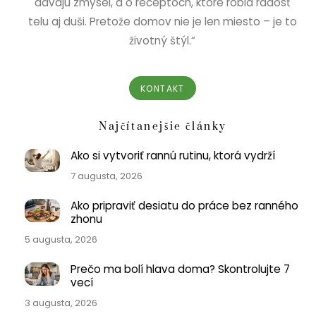
dávajú zmysel, a o receptoch, ktoré robia radosť
telu aj duši. Pretože domov nie je len miesto – je to
životný štýl.“
KONTAKT
Najčítanejšie články
Ako si vytvoriť rannú rutinu, ktorá vydrží
7 augusta, 2026
Ako pripraviť desiatu do práce bez ranného
zhonu
5 augusta, 2026
Prečo ma bolí hlava doma? Skontrolujte 7
vecí
3 augusta, 2026