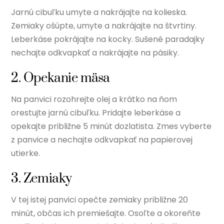
Jarnú cibuľku umyte a nakrájajte na kolieska.
Zemiaky ošúpte, umyte a nakrájajte na štvrtiny.
Leberkäse pokrájajte na kocky. Sušené paradajky
nechajte odkvapkať a nakrájajte na pásiky.
2. Opekanie mäsa
Na panvici rozohrejte olej a krátko na ňom
orestujte jarnú cibuľku. Pridajte leberkäse a
opekajte približne 5 minút dozlatista. Zmes vyberte
z panvice a nechajte odkvapkať na papierovej
utierke.
3. Zemiaky
V tej istej panvici opečte zemiaky približne 20
minút, občas ich premiešajte. Osoľte a okoreňte