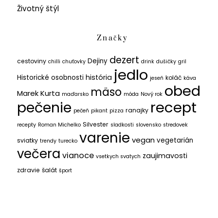
Životný štýl
Značky
dezert
Dejiny
cestoviny
chilli
chuťovky
drink
dušičky
gril
jedlo
história
Historické osobnosti
koláč
jeseň
káva
obed
mäso
Marek Kurta
maďarsko
móda
Nový rok
recept
pečenie
ranajky
pečeň
pikant
pizza
Silvester
recepty
Roman Michelko
sladkosti
slovensko
stredovek
varenie
vegan
vegetarián
sviatky
trendy
turecko
večera
vianoce
zaujimavosti
vsetkych svatych
zdravie
šalát
šport