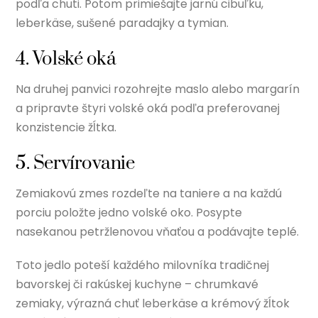
podľa chuti. Potom primiešajte jarnú cibuľku,
leberkäse, sušené paradajky a tymian.
4. Volské oká
Na druhej panvici rozohrejte maslo alebo margarín
a pripravte štyri volské oká podľa preferovanej
konzistencie žĺtka.
5. Servírovanie
Zemiakovú zmes rozdeľte na taniere a na každú
porciu položte jedno volské oko. Posypte
nasekanou petržlenovou vňaťou a podávajte teplé.
Toto jedlo poteší každého milovníka tradičnej
bavorskej či rakúskej kuchyne – chrumkavé
zemiaky, výrazná chuť leberkäse a krémový žĺtok