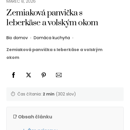
MAREC
8
,
2026
Zemiaková panvička s
leberkäse a volským okom
Bio domov
›
Domáca kuchyňa
›
Zemiaková panvička s leberkäse a volským
okom
⏱️
Čas čítania:
2 min
(302 slov)
📑 Obsah článku