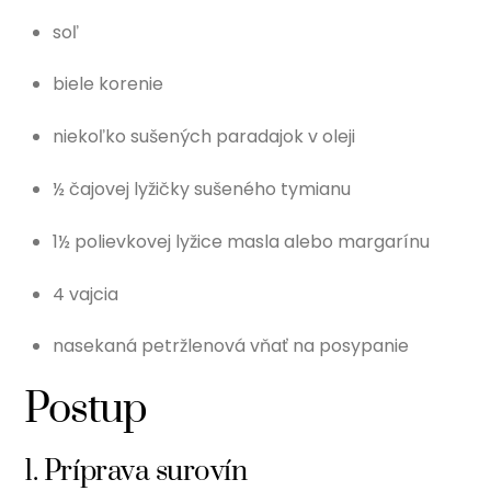
soľ
biele korenie
niekoľko sušených paradajok v oleji
½ čajovej lyžičky sušeného tymianu
1½ polievkovej lyžice masla alebo margarínu
4 vajcia
nasekaná petržlenová vňať na posypanie
Postup
1. Príprava surovín