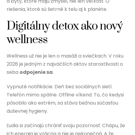
a byty, ktoré majú zmysel, nie len veľkosť. O
riešenia, ktoré sú šetrné k telu aj k planéte.
Digitálny detox ako nový
wellness
Wellness už nie je len o masáži a sviečkach. V roku
2026 je jedným z najväčších aktov starostlivosti o
seba
odpojenie sa
.
Vypnuté notifikácie. Deň bez sociálnych sietí.
Telefón mimo spálne. Offline víkend. To, čo kedysi
pôsobilo ako extrém, sa stáva bežnou súčasťou
duševnej hygieny.
Ľudia si začínajú chrániť svoju pozornosť. Chápu, že
ich energia je vzácna a nie je nekonečná. A že