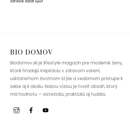
zdravie
šalát
šport
BIO DOMOV
Biodomov.sk je lifestyle magazín pre moderné ženy,
ktoré hľadajú inšpiráciu v zdravom varení,
udržateľnom životnom štýle a vedomom prístupe k
sebe aj k okoliu. Našou víziou je tvoriť obsah, ktorý
má hodnotu — estetickú, praktickú aj ľudskú.