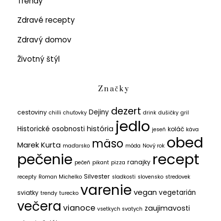
Trendy
Zdravé recepty
Zdravý domov
Životný štýl
Značky
dezert
Dejiny
cestoviny
chilli
chuťovky
drink
dušičky
gril
jedlo
história
Historické osobnosti
koláč
jeseň
káva
obed
mäso
Marek Kurta
maďarsko
móda
Nový rok
recept
pečenie
ranajky
pečeň
pikant
pizza
Silvester
recepty
Roman Michelko
sladkosti
slovensko
stredovek
varenie
vegan
vegetarián
sviatky
trendy
turecko
večera
vianoce
zaujimavosti
vsetkych svatych