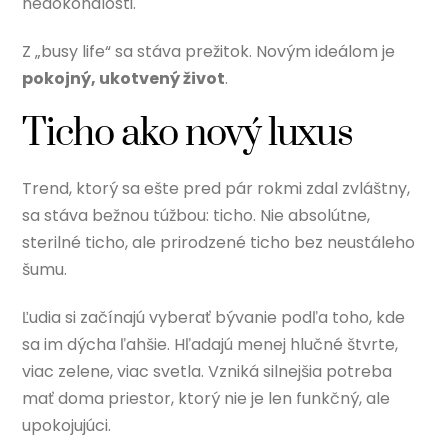
nedokonalosti.
Z „busy life“ sa stáva prežitok. Novým ideálom je
pokojný, ukotvený život
.
Ticho ako nový luxus
Trend, ktorý sa ešte pred pár rokmi zdal zvláštny,
sa stáva bežnou túžbou: ticho. Nie absolútne,
sterilné ticho, ale prirodzené ticho bez neustáleho
šumu.
Ľudia si začínajú vyberať bývanie podľa toho, kde
sa im dýcha ľahšie. Hľadajú menej hlučné štvrte,
viac zelene, viac svetla. Vzniká silnejšia potreba
mať doma priestor, ktorý nie je len funkčný, ale
upokojujúci.