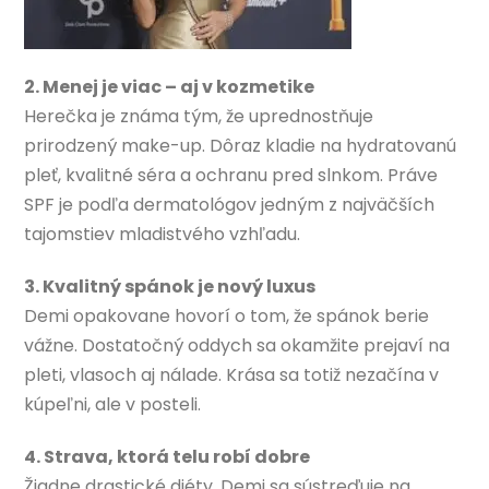
2. Menej je viac – aj v kozmetike
Herečka je známa tým, že uprednostňuje
prirodzený make-up. Dôraz kladie na hydratovanú
pleť, kvalitné séra a ochranu pred slnkom. Práve
SPF je podľa dermatológov jedným z najväčších
tajomstiev mladistvého vzhľadu.
3. Kvalitný spánok je nový luxus
Demi opakovane hovorí o tom, že spánok berie
vážne. Dostatočný oddych sa okamžite prejaví na
pleti, vlasoch aj nálade. Krása sa totiž nezačína v
kúpeľni, ale v posteli.
4. Strava, ktorá telu robí dobre
Žiadne drastické diéty. Demi sa sústreďuje na