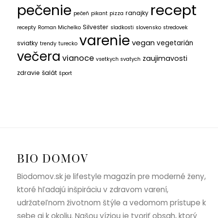
recept
pečenie
ranajky
pečeň
pikant
pizza
Silvester
recepty
Roman Michelko
sladkosti
slovensko
stredovek
varenie
vegan
vegetarián
sviatky
trendy
turecko
večera
vianoce
zaujimavosti
vsetkych svatych
zdravie
šalát
šport
BIO DOMOV
Biodomov.sk je lifestyle magazín pre moderné ženy,
ktoré hľadajú inšpiráciu v zdravom varení,
udržateľnom životnom štýle a vedomom prístupe k
sebe aj k okoliu. Našou víziou je tvoriť obsah, ktorý