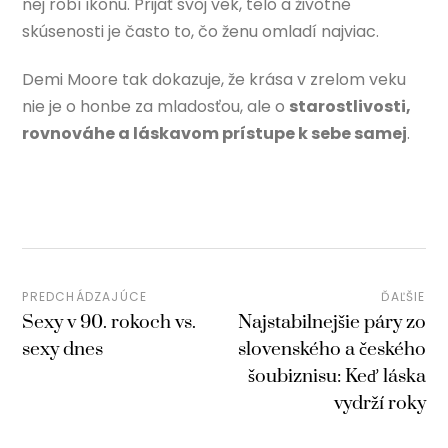
nej robí ikonu. Prijať svoj vek, telo a životné
skúsenosti je často to, čo ženu omladí najviac.
Demi Moore tak dokazuje, že krása v zrelom veku
nie je o honbe za mladosťou, ale o
starostlivosti,
rovnováhe a láskavom prístupe k sebe samej
.
PREDCHÁDZAJÚCE
ĎAĽŠIE
Sexy v 90. rokoch vs.
Najstabilnejšie páry zo
sexy dnes
slovenského a českého
šoubiznisu: Keď láska
vydrží roky