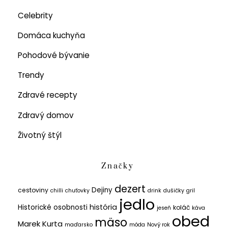
Celebrity
Domáca kuchyňa
Pohodové bývanie
Trendy
Zdravé recepty
Zdravý domov
Životný štýl
Značky
dezert
Dejiny
cestoviny
chilli
chuťovky
drink
dušičky
gril
jedlo
história
Historické osobnosti
koláč
jeseň
káva
obed
mäso
Marek Kurta
maďarsko
móda
Nový rok