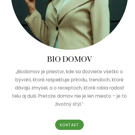
BIO DOMOV
„Biodomov je priestor, kde sa dozviete všetko o
bývaní, ktoré rešpektuje prírodu, trendoch, ktoré
dávajú zmysel, a o receptoch, ktoré robia radosť
telu aj duši. Pretože domov nie je len miesto – je to
životný štýl.“
KONTAKT