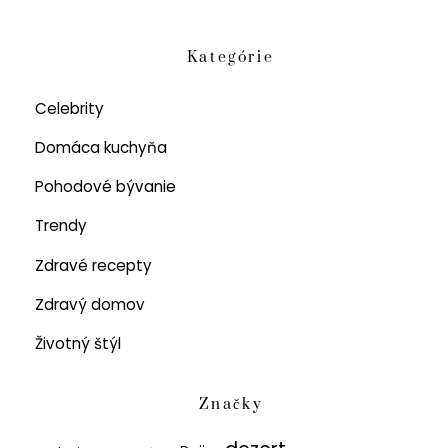
Kategórie
Celebrity
Domáca kuchyňa
Pohodové bývanie
Trendy
Zdravé recepty
Zdravý domov
Životný štýl
Značky