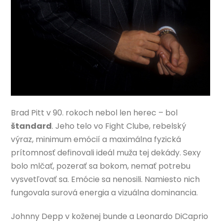
Brad Pitt v 90. rokoch nebol len herec – bol
štandard
. Jeho telo vo Fight Clube, rebelský
výraz, minimum emócií a maximálna fyzická
prítomnosť definovali ideál muža tej dekády. Sexy
bolo mlčať, pozerať sa bokom, nemať potrebu
vysvetľovať sa. Emócie sa nenosili. Namiesto nich
fungovala surová energia a vizuálna dominancia.
Johnny Depp v koženej bunde a Leonardo DiCaprio