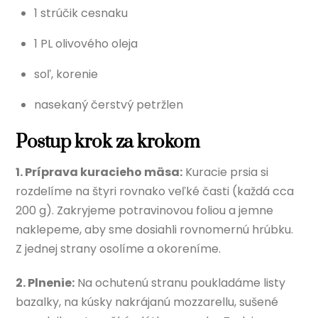
1 strúčik cesnaku
1 PL olivového oleja
soľ, korenie
nasekaný čerstvý petržlen
Postup krok za krokom
1. Príprava kuracieho mäsa:
Kuracie prsia si
rozdelíme na štyri rovnako veľké časti (každá cca
200 g). Zakryjeme potravinovou foliou a jemne
naklepeme, aby sme dosiahli rovnomernú hrúbku.
Z jednej strany osolíme a okoreníme.
2. Plnenie:
Na ochutenú stranu poukladáme listy
bazalky, na kúsky nakrájanú mozzarellu, sušené