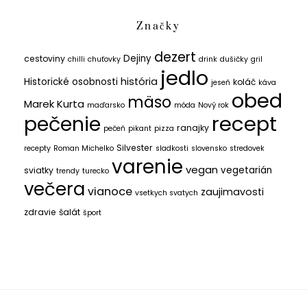
Značky
dezert
Dejiny
cestoviny
chilli
chuťovky
drink
dušičky
gril
jedlo
história
Historické osobnosti
koláč
jeseň
káva
obed
mäso
Marek Kurta
maďarsko
móda
Nový rok
recept
pečenie
ranajky
pečeň
pikant
pizza
Silvester
recepty
Roman Michelko
sladkosti
slovensko
stredovek
varenie
vegan
vegetarián
sviatky
trendy
turecko
večera
vianoce
zaujimavosti
vsetkych svatych
zdravie
šalát
šport