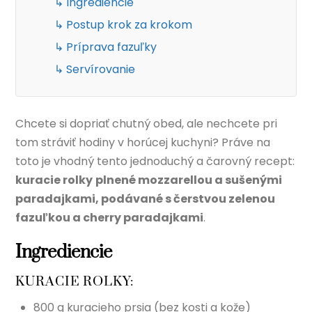
↳ Ingrediencie
↳ Postup krok za krokom
↳ Príprava fazuľky
↳ Servírovanie
Chcete si dopriať chutný obed, ale nechcete pri
tom stráviť hodiny v horúcej kuchyni? Práve na
toto je vhodný tento jednoduchý a čarovný recept:
kuracie rolky
plnené mozzarellou a sušenými
paradajkami, podávané s čerstvou zelenou
fazuľkou a cherry paradajkami
.
Ingrediencie
KURACIE ROLKY:
800 g kuracieho prsia (bez kosti a kože)