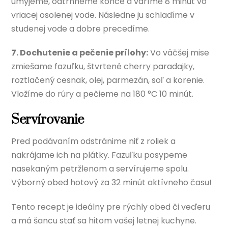
umyjeme, odtrhneme konce a varíme 8 minút vo
vriacej osolenej vode. Následne ju schladíme v
studenej vode a dobre precedíme.
7. Dochutenie a pečenie prílohy:
Vo väčšej mise
zmiešame fazuľku, štvrtené cherry paradajky,
roztlačený cesnak, olej, parmezán, soľ a korenie.
Vložíme do rúry a pečieme na 180 °C 10 minút.
Servírovanie
Pred podávaním odstránime niť z roliek a
nakrájame ich na plátky. Fazuľku posypeme
nasekaným petržlenom a servírujeme spolu.
Výborný obed hotový za 32 minút aktívneho času!
Tento recept je ideálny pre rýchly obed či veďeru
a má šancu stať sa hitom vašej letnej kuchyne.