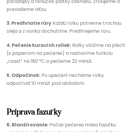
paradajky a tenučké plátky cesnaku. Zrolujeme a
previažeme niťou.
3. Predhriatie rúry
Každú rolku potrieme trochou
oleja a z vonka dochutíme. Predhrejeme rúru.
4. Pečenie kuracích roliek:
Rolky vložíme na plech
(s papierom na pečenie) a nastavíme funkciu
„roast“ na 180 °C a pečieme 22 minút.
5. Odpočinok:
Po upečení necháme rolky
odpočívať 10 minút pod alobalom.
Príprava fazuľky
6. Blanšírovanie:
Počas pečenia mäsa fazuľku