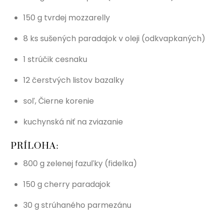
150 g tvrdej mozzarelly
8 ks sušených paradajok v oleji (odkvapkaných)
1 strúčik cesnaku
12 čerstvých listov bazalky
soľ, Čierne korenie
kuchynská niť na zviazanie
PRÍLOHA:
800 g zelenej fazuľky (fidelka)
150 g cherry paradajok
30 g strúhaného parmezánu